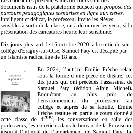
Les caricatures présentées lors du cours sont des
documents issus de la plateforme eduscol
qui
propose des
parcours pédagogiques scénarisés en ligne aux élèves
.
Intelligent et délicat, le professeur invite les élèves
sensibles à sortir de la classe, ou à détourner les yeux, si la
présentation des caricatures heurte leur sensibilité.
Dix jours plus tard, le
16 octobre 2020, à la sortie de son
collège d'Eragny-sur-Oise, Samuel Paty est décapité par
un islamiste radical âgé de 18 ans.
En 2024, l’autrice Emilie Frèche relate
sous la forme d’une pièce de théâtre, ces
dix jours qui ont précédés l’assassinat de
Samuel Paty (édition Albin Michel).
Enquêtant au plus près de
l’environnement du professeur, au
collège et auprès de sa famille, Emilie
Frèche restitue en partie le cours donné à
ème
cette classe de 4
, les conversations en salle des
professeurs, les entretiens dans le bureau de la Proviseure
jusqu’à l’intimité de l’appartement de Samuel Paty. Le