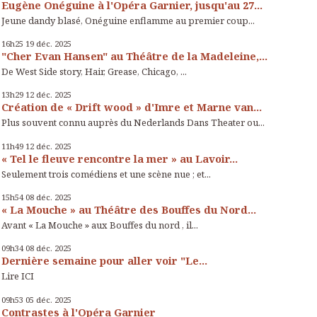
Eugène Onéguine à l'Opéra Garnier, jusqu'au 27...
Jeune dandy blasé, Onéguine enflamme au premier coup...
16h25
19
déc. 2025
"Cher Evan Hansen" au Théâtre de la Madeleine,...
De West Side story, Hair, Grease, Chicago, ...
13h29
12
déc. 2025
Création de « Drift wood » d'Imre et Marne van...
Plus souvent connu auprès du Nederlands Dans Theater ou...
11h49
12
déc. 2025
« Tel le fleuve rencontre la mer » au Lavoir...
Seulement trois comédiens et une scène nue ; et...
15h54
08
déc. 2025
« La Mouche » au Théâtre des Bouffes du Nord...
Avant « La Mouche » aux Bouffes du nord , il...
09h34
08
déc. 2025
Dernière semaine pour aller voir "Le...
Lire ICI
09h53
05
déc. 2025
Contrastes à l'Opéra Garnier