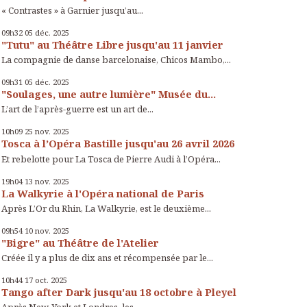
« Contrastes » à Garnier jusqu’au...
09h32
05
déc. 2025
"Tutu" au Théâtre Libre jusqu'au 11 janvier
La compagnie de danse barcelonaise, Chicos Mambo,...
09h31
05
déc. 2025
"Soulages, une autre lumière" Musée du...
L’art de l’après-guerre est un art de...
10h09
25
nov. 2025
Tosca à l’Opéra Bastille jusqu'au 26 avril 2026
Et rebelotte pour La Tosca de Pierre Audi à l’Opéra...
19h04
13
nov. 2025
La Walkyrie à l'Opéra national de Paris
Après L’Or du Rhin, La Walkyrie, est le deuxième...
09h54
10
nov. 2025
"Bigre" au Théâtre de l'Atelier
Créée il y a plus de dix ans et récompensée par le...
10h44
17
oct. 2025
Tango after Dark jusqu'au 18 octobre à Pleyel