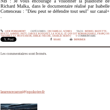
NB : Je vous encourage à visionner la plaidoirie de
Richard Malka, dans le documentaire réalisé par Isabelle
Cottenceau : "Dieu peut se défendre tout seul" sur canal+
.
LIEN PERMANENT
CATÉGORIES :
EN FAMILLE
,
SCENES
TAGS :
MURIEL MAYETTE-
HOLTZ
,
SAMUEL PATY
,
CAROLE BOUQUET
,
LA SCALA
,
CE QUI EST REMARQUABLE
,
FRANÇOIS
THOURET
,
LE PROFESSEUR
,
EMILIE FRECHE
,
CHARLIE HEBDO
0
COMMENTAIRE
SHARE
IMPRIMER
Les commentaires sont fermés.
laurencecaron(@)spokojny.fr