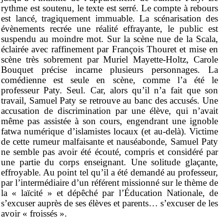
rythme est soutenu, le texte est serré. Le compte à rebours
est lancé, tragiquement immuable. La scénarisation des
évènements recrée une réalité effrayante, le public est
suspendu au moindre mot. Sur la scène nue de la Scala,
éclairée avec raffinement par François Thouret et mise en
scène très sobrement par Muriel Mayette-Holtz, Carole
Bouquet précise incarne plusieurs personnages. La
comédienne est seule en scène, comme l’a été le
professeur Paty. Seul. Car, alors qu’il n’a fait que son
travail, Samuel Paty se retrouve au banc des accusés. Une
accusation de discrimination par une élève, qui n’avait
même pas assistée à son cours, engendrant une ignoble
fatwa numérique d’islamistes locaux (et au-delà). Victime
de cette rumeur malfaisante et nauséabonde, Samuel Paty
ne semble pas avoir été écouté, compris et considéré par
une partie du corps enseignant. Une solitude glaçante,
effroyable. Au point tel qu’il a été demandé au professeur,
par l’intermédiaire d’un référent missionné sur le thème de
la « laïcité » et dépêché par l’Éducation Nationale, de
s’excuser auprès de ses élèves et parents… s’excuser de les
avoir « froissés ».