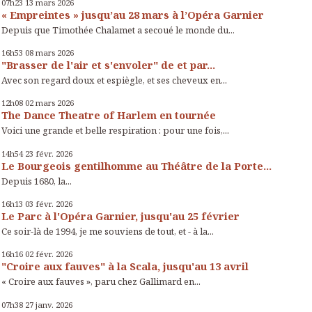
07h23
13
mars 2026
« Empreintes » jusqu’au 28 mars à l’Opéra Garnier
Depuis que Timothée Chalamet a secoué le monde du...
16h53
08
mars 2026
"Brasser de l'air et s'envoler" de et par...
Avec son regard doux et espiègle, et ses cheveux en...
12h08
02
mars 2026
The Dance Theatre of Harlem en tournée
Voici une grande et belle respiration : pour une fois,...
14h54
23
févr. 2026
Le Bourgeois gentilhomme au Théâtre de la Porte...
Depuis 1680, la...
16h13
03
févr. 2026
Le Parc à l'Opéra Garnier, jusqu'au 25 février
Ce soir-là de 1994, je me souviens de tout, et - à la...
16h16
02
févr. 2026
"Croire aux fauves" à la Scala, jusqu'au 13 avril
« Croire aux fauves », paru chez Gallimard en...
07h38
27
janv. 2026