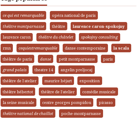
ce qui est remarquable
opéra national de paris
théâtre montparnasse
théâtre
laurence caron-spokojny
laurence caron
théâtre du châtelet
spokojny consulting
rmn
cequiestremarquable
danse contemporaine
la scala
théâtre de paris
danse
petit montparnasse
paris
grand palais
theatre 14
angelin preljocaj
théâtre de l’atelier
maurice béjart
exposition
théâtre hébertot
théâtre de l'atelier
comédie musicale
la seine musicale
centre georges pompidou
picasso
théâtre national de chaillot
poche-montparnasse