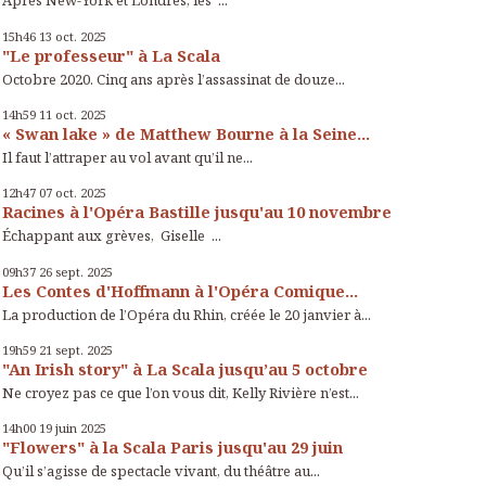
Après New-York et Londres, les ...
15h46
13
oct. 2025
"Le professeur" à La Scala
Octobre 2020. Cinq ans après l’assassinat de douze...
14h59
11
oct. 2025
« Swan lake » de Matthew Bourne à la Seine...
Il faut l’attraper au vol avant qu’il ne...
12h47
07
oct. 2025
Racines à l'Opéra Bastille jusqu'au 10 novembre
Échappant aux grèves, Giselle ...
09h37
26
sept. 2025
Les Contes d'Hoffmann à l'Opéra Comique...
La production de l’Opéra du Rhin, créée le 20 janvier à...
19h59
21
sept. 2025
"An Irish story" à La Scala jusqu’au 5 octobre
Ne croyez pas ce que l’on vous dit, Kelly Rivière n’est...
14h00
19
juin 2025
"Flowers" à la Scala Paris jusqu'au 29 juin
Qu’il s’agisse de spectacle vivant, du théâtre au...