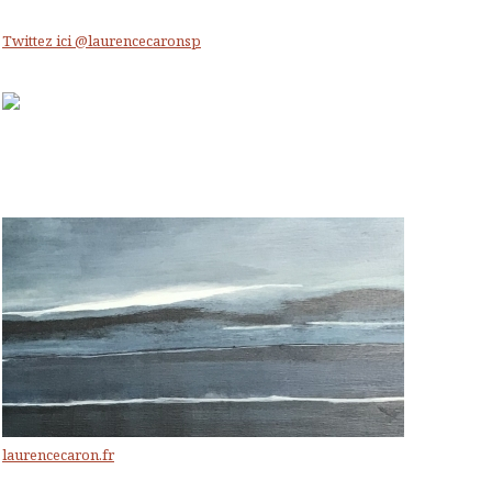
Twittez ici @laurencecaronsp
laurencecaron.fr