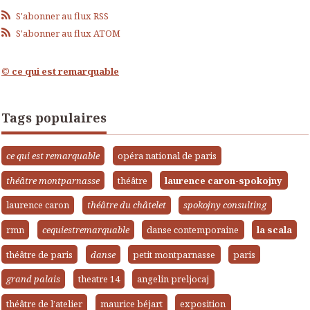
S'abonner au flux RSS
S'abonner au flux ATOM
© ce qui est remarquable
Tags populaires
ce qui est remarquable
opéra national de paris
théâtre montparnasse
théâtre
laurence caron-spokojny
laurence caron
théâtre du châtelet
spokojny consulting
rmn
cequiestremarquable
danse contemporaine
la scala
théâtre de paris
danse
petit montparnasse
paris
grand palais
theatre 14
angelin preljocaj
théâtre de l’atelier
maurice béjart
exposition