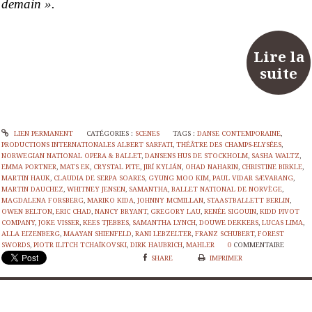
demain ».
Lire la
suite
LIEN PERMANENT
CATÉGORIES :
SCENES
TAGS :
DANSE CONTEMPORAINE
,
PRODUCTIONS INTERNATIONALES ALBERT SARFATI
,
THÉÂTRE DES CHAMPS-ELYSÉES
,
NORWEGIAN NATIONAL OPERA & BALLET
,
DANSENS HUS DE STOCKHOLM
,
SASHA WALTZ
,
EMMA PORTNER
,
MATS EK
,
CRYSTAL PITE
,
JIRÍ KYLIÁN
,
OHAD NAHARIN
,
CHRISTINE BIRKLE
,
MARTIN HAUK
,
CLAUDIA DE SERPA SOARES
,
GYUNG MOO KIM
,
PAUL VIDAR SÆVARANG
,
MARTIN DAUCHEZ
,
WHITNEY JENSEN
,
SAMANTHA
,
BALLET NATIONAL DE NORVÈGE
,
MAGDALENA FORSBERG
,
MARIKO KIDA
,
JOHNNY MCMILLAN
,
STAASTBALLETT BERLIN
,
OWEN BELTON
,
ERIC CHAD
,
NANCY BRYANT
,
GREGORY LAU
,
RENÉE SIGOUIN
,
KIDD PIVOT
COMPANY
,
JOKE VISSER
,
KEES TJEBBES
,
SAMANTHA LYNCH
,
DOUWE DEKKERS
,
LUCAS LIMA
,
ALLA EIZENBERG
,
MAAYAN SHIENFELD
,
RANI LEBZELTER
,
FRANZ SCHUBERT
,
FOREST
SWORDS
,
PIOTR ILITCH TCHAÏKOVSKI
,
DIRK HAUBRICH
,
MAHLER
0
COMMENTAIRE
SHARE
IMPRIMER