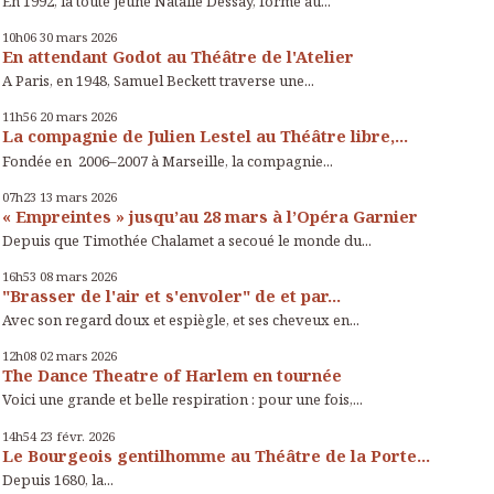
En 1992, la toute jeune Natalie Dessay, formé au...
10h06
30
mars 2026
En attendant Godot au Théâtre de l'Atelier
A Paris, en 1948, Samuel Beckett traverse une...
11h56
20
mars 2026
La compagnie de Julien Lestel au Théâtre libre,...
Fondée en 2006–2007 à Marseille, la compagnie...
07h23
13
mars 2026
« Empreintes » jusqu’au 28 mars à l’Opéra Garnier
Depuis que Timothée Chalamet a secoué le monde du...
16h53
08
mars 2026
"Brasser de l'air et s'envoler" de et par...
Avec son regard doux et espiègle, et ses cheveux en...
12h08
02
mars 2026
The Dance Theatre of Harlem en tournée
Voici une grande et belle respiration : pour une fois,...
14h54
23
févr. 2026
Le Bourgeois gentilhomme au Théâtre de la Porte...
Depuis 1680, la...