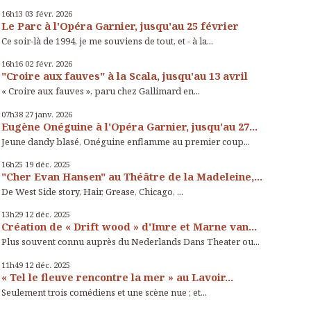
16h13
03
févr. 2026
Le Parc à l'Opéra Garnier, jusqu'au 25 février
Ce soir-là de 1994, je me souviens de tout, et - à la...
16h16
02
févr. 2026
"Croire aux fauves" à la Scala, jusqu'au 13 avril
« Croire aux fauves », paru chez Gallimard en...
07h38
27
janv. 2026
Eugène Onéguine à l'Opéra Garnier, jusqu'au 27...
Jeune dandy blasé, Onéguine enflamme au premier coup...
16h25
19
déc. 2025
"Cher Evan Hansen" au Théâtre de la Madeleine,...
De West Side story, Hair, Grease, Chicago, ...
13h29
12
déc. 2025
Création de « Drift wood » d'Imre et Marne van...
Plus souvent connu auprès du Nederlands Dans Theater ou...
11h49
12
déc. 2025
« Tel le fleuve rencontre la mer » au Lavoir...
Seulement trois comédiens et une scène nue ; et...