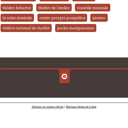
théâtre hébertot
théâtre de l'atelier
comédie musicale
la seine musicale
centre georges pompidou
picasso
théâtre national de chaillot
poche-montparnasse
Déclarer un contenu illicite
|
Mentions légales de ce blog