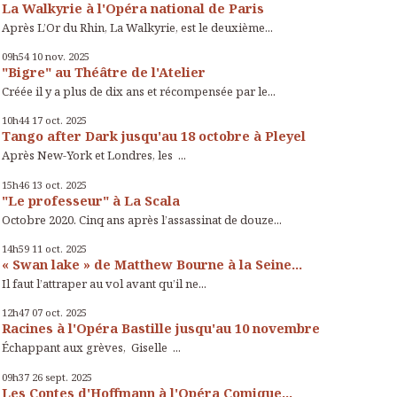
La Walkyrie à l'Opéra national de Paris
Après L’Or du Rhin, La Walkyrie, est le deuxième...
09h54
10
nov. 2025
"Bigre" au Théâtre de l'Atelier
Créée il y a plus de dix ans et récompensée par le...
10h44
17
oct. 2025
Tango after Dark jusqu'au 18 octobre à Pleyel
Après New-York et Londres, les ...
15h46
13
oct. 2025
"Le professeur" à La Scala
Octobre 2020. Cinq ans après l’assassinat de douze...
14h59
11
oct. 2025
« Swan lake » de Matthew Bourne à la Seine...
Il faut l’attraper au vol avant qu’il ne...
12h47
07
oct. 2025
Racines à l'Opéra Bastille jusqu'au 10 novembre
Échappant aux grèves, Giselle ...
09h37
26
sept. 2025
Les Contes d'Hoffmann à l'Opéra Comique...