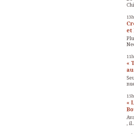
Chi
13
Cr
et
Plu
Ned
11
« 
au
Seu
nue 
15
« 
Bo
Ava
, il.