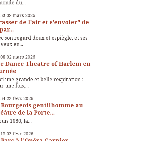
monde du...
h53
08
mars 2026
rasser de l'air et s'envoler" de
par...
c son regard doux et espiègle, et ses
veux en...
h08
02
mars 2026
e Dance Theatre of Harlem en
urnée
ci une grande et belle respiration :
r une fois,...
h54
23
févr. 2026
 Bourgeois gentilhomme au
éâtre de la Porte...
uis 1680, la...
h13
03
févr. 2026
 Parc à l'Opéra Garnier,