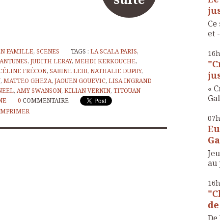
ju
Ce 
et -
EN FAMILLE
,
SCENES
TAGS :
LA SCALA PARIS
,
16
 ANTUNES
,
JUDITH LERAY
,
MEHDI KERKOUCHE
,
"C
CÉLINE FRÉCON
,
SABINE LEIB
,
NATHALIE DUPUY
,
ju
N
,
MATTEO GHEZA
,
JAOUEN GOUEVIC
,
LISA INGRAND
« C
NEEL
,
AMY SWANSON
,
KILIAN VERNIN
,
TITOUAN
Gal
NE
0
COMMENTAIRE
IMPRIMER
07
Eu
Ga
Je
au 
16
"C
de
De 