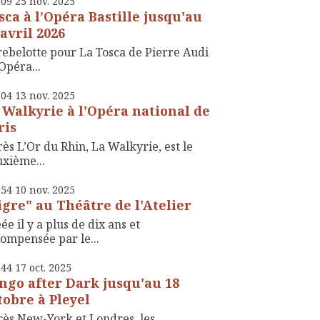
h09
25
nov. 2025
sca à l’Opéra Bastille jusqu'au
 avril 2026
rebelotte pour La Tosca de Pierre Audi
’Opéra...
h04
13
nov. 2025
 Walkyrie à l'Opéra national de
ris
ès L’Or du Rhin, La Walkyrie, est le
xième...
h54
10
nov. 2025
igre" au Théâtre de l'Atelier
ée il y a plus de dix ans et
ompensée par le...
h44
17
oct. 2025
ngo after Dark jusqu'au 18
tobre à Pleyel
ès New-York et Londres, les ...