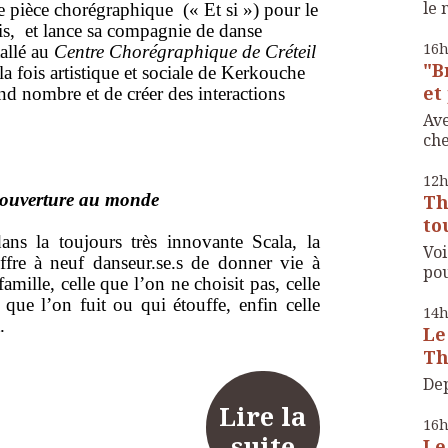
le 
 pièce chorégraphique (« Et si ») pour le
ris, et lance sa compagnie de danse
16
allé au
Centre Chorégraphique de Créteil
"B
à la fois artistique et sociale de Kerkouche
et 
and nombre et de créer des interactions
Ave
che
12
t ouverture au monde
Th
to
s la toujours très innovante Scala, la
Voi
fre à neuf danseur.se.s de donner vie à
pou
famille, celle que l’on ne choisit pas, celle
 que l’on fuit ou qui étouffe, enfin celle
14
.
Le
Th
Dep
Lire la
16
suite
Le