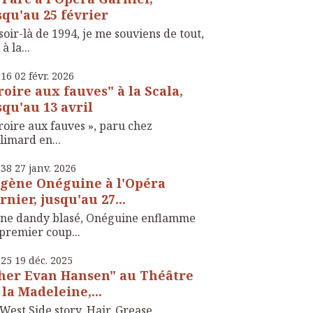
squ'au 25 février
soir-là de 1994, je me souviens de tout,
 à la...
h16
02
févr. 2026
roire aux fauves" à la Scala,
squ'au 13 avril
roire aux fauves », paru chez
limard en...
h38
27
janv. 2026
gène Onéguine à l'Opéra
rnier, jusqu'au 27...
une dandy blasé, Onéguine enflamme
premier coup...
h25
19
déc. 2025
her Evan Hansen" au Théâtre
 la Madeleine,...
West Side story, Hair, Grease,