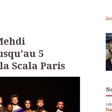
lau
Mehdi
usqu'au 5
a Scala Paris
No
14
Na