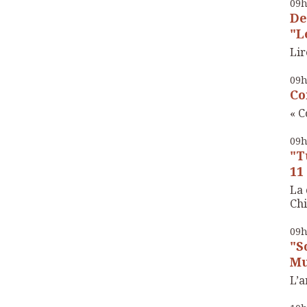
09
De
"Le
Lir
09
Co
« C
09
"T
11
La 
Chi
09
"S
Mu
L’a