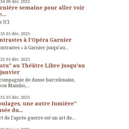
h34
08
déc. 2025
rnière semaine pour aller voir
...
e ICI
h53
05
déc. 2025
ntrastes à l'Opéra Garnier
ontrastes » à Garnier jusqu’au...
h32
05
déc. 2025
utu" au Théâtre Libre jusqu'au
 janvier
compagnie de danse barcelonaise,
cos Mambo,...
h31
05
déc. 2025
oulages, une autre lumière"
sée du...
rt de l’après-guerre est un art de...