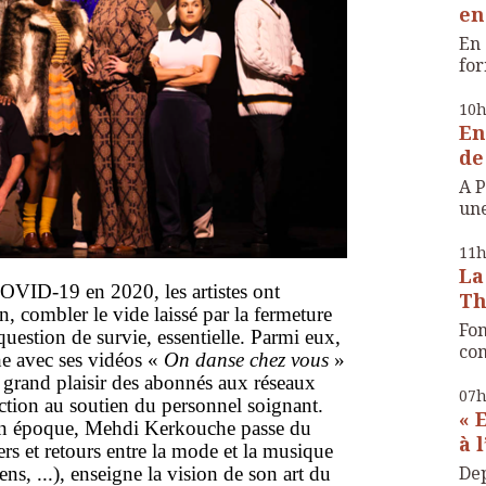
en
En 
for
10
En
de
A P
une
11
La
 COVID-19 en 2020, les artistes ont
Th
 combler le vide laissé par la fermeture
Fon
 question de survie, essentielle. Parmi eux,
com
e avec ses vidéos «
On danse chez vous
»
 grand plaisir des abonnés aux réseaux
07
ction au soutien du personnel soignant.
« 
on époque, Mehdi Kerkouche passe du
à 
lers et retours entre la mode et la musique
Dep
ns, ...
)
, enseigne la vision de son art du