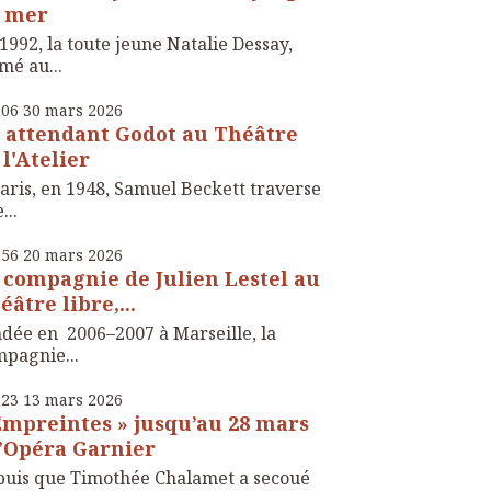
 mer
1992, la toute jeune Natalie Dessay,
mé au...
h06
30
mars 2026
 attendant Godot au Théâtre
 l'Atelier
aris, en 1948, Samuel Beckett traverse
...
h56
20
mars 2026
 compagnie de Julien Lestel au
éâtre libre,...
dée en 2006–2007 à Marseille, la
pagnie...
h23
13
mars 2026
Empreintes » jusqu’au 28 mars
l’Opéra Garnier
uis que Timothée Chalamet a secoué