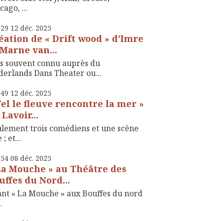
cago, ...
h29
12
déc. 2025
éation de « Drift wood » d'Imre
 Marne van...
s souvent connu auprès du
erlands Dans Theater ou...
h49
12
déc. 2025
Tel le fleuve rencontre la mer »
 Lavoir...
lement trois comédiens et une scène
; et...
h54
08
déc. 2025
La Mouche » au Théâtre des
uffes du Nord...
nt « La Mouche » aux Bouffes du nord
..