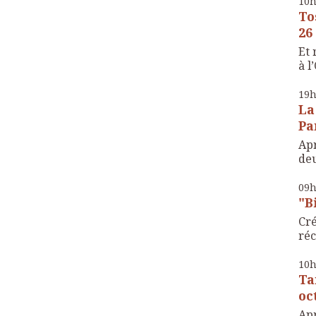
10
To
26
Et 
à l
19
La
Pa
Apr
deu
09
"B
Cré
réc
10
Ta
oc
Apr