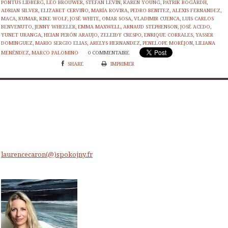
PONTUS LIDBERG
,
LEO BROUWER
,
STEFAN LEVIN
,
KAREN YOUNG
,
PATRIK BOGÅRDH
,
ADRIAN SILVER
,
ELIZABET CERVIÑO
,
MARÍA ROVIRA
,
PEDRO BENITEZ
,
ALEXIS FERNANDEZ
,
MACA
,
KUMAR
,
KIKE WOLF
,
JOSÉ WHITE
,
OMAR SOSA
,
VLADIMIR CUENCA
,
LUIS CARLOS
BENVENUTO
,
JENNY WHEELER
,
EMMA MAXWELL
,
ARNAUD STEPHENSON
,
JOSÉ ACEDO
,
YUNET URANGA
,
HEIAN PERÓN ARAUJO
,
ZELEIDY CRESPO
,
ENRIQUE CORRALES
,
YASSER
DOMINGUEZ
,
MARIO SERGIO ELIAS
,
ARELYS HERNANDEZ
,
PENELOPE MORÉJON
,
LILIANA
MENÉNDEZ
,
MARCO PALOMINO
0
COMMENTAIRE
SHARE
IMPRIMER
laurencecaron(@)spokojny.fr