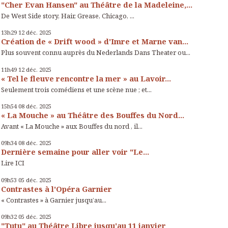
"Cher Evan Hansen" au Théâtre de la Madeleine,...
De West Side story, Hair, Grease, Chicago, ...
13h29
12
déc. 2025
Création de « Drift wood » d'Imre et Marne van...
Plus souvent connu auprès du Nederlands Dans Theater ou...
11h49
12
déc. 2025
« Tel le fleuve rencontre la mer » au Lavoir...
Seulement trois comédiens et une scène nue ; et...
15h54
08
déc. 2025
« La Mouche » au Théâtre des Bouffes du Nord...
Avant « La Mouche » aux Bouffes du nord , il...
09h34
08
déc. 2025
Dernière semaine pour aller voir "Le...
Lire ICI
09h53
05
déc. 2025
Contrastes à l'Opéra Garnier
« Contrastes » à Garnier jusqu’au...
09h32
05
déc. 2025
"Tutu" au Théâtre Libre jusqu'au 11 janvier