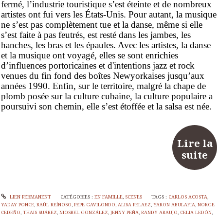
fermé, l’industrie touristique s’est éteinte et de nombreux
artistes ont fui vers les États-Unis. Pour autant, la musique
ne s’est pas complètement tue et la danse, même si elle
s’est faite à pas feutrés, est resté dans les jambes, les
hanches, les bras et les épaules. Avec les artistes, la danse
et la musique ont voyagé, elles se sont enrichies
d’influences portoricaines et d'intentions jazz et rock
venues du fin fond des boîtes Newyorkaises jusqu’aux
années 1990. Enfin, sur le territoire, malgré la chape de
plomb posée sur la culture cubaine, la culture populaire a
poursuivi son chemin, elle s’est étoffée et la salsa est née.
Lire la
suite
LIEN PERMANENT
CATÉGORIES :
EN FAMILLE
,
SCENES
TAGS :
CARLOS ACOSTA
,
YADAY PONCE
,
RAÚL REÍNOSO
,
PEPE GAVILONDO
,
ALISA PELAEZ
,
YARON ABULAFIA
,
NORGE
CEDEÑO
,
THAIS SUÁREZ
,
NIOSBEL GONZÁLEZ
,
JENNY PEÑA
,
RANDY ARAUJO
,
CELIA LEDÓN
,