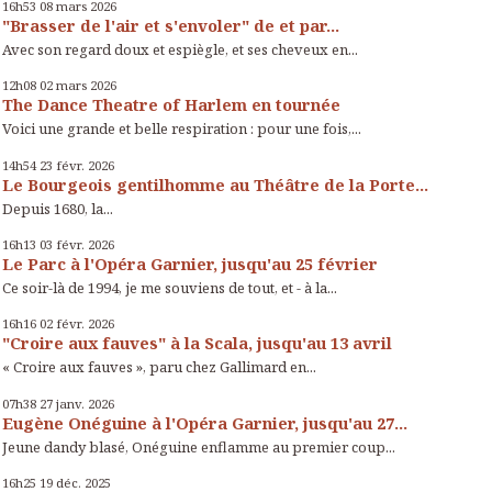
16h53
08
mars 2026
"Brasser de l'air et s'envoler" de et par...
Avec son regard doux et espiègle, et ses cheveux en...
12h08
02
mars 2026
The Dance Theatre of Harlem en tournée
Voici une grande et belle respiration : pour une fois,...
14h54
23
févr. 2026
Le Bourgeois gentilhomme au Théâtre de la Porte...
Depuis 1680, la...
16h13
03
févr. 2026
Le Parc à l'Opéra Garnier, jusqu'au 25 février
Ce soir-là de 1994, je me souviens de tout, et - à la...
16h16
02
févr. 2026
"Croire aux fauves" à la Scala, jusqu'au 13 avril
« Croire aux fauves », paru chez Gallimard en...
07h38
27
janv. 2026
Eugène Onéguine à l'Opéra Garnier, jusqu'au 27...
Jeune dandy blasé, Onéguine enflamme au premier coup...
16h25
19
déc. 2025