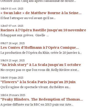
Octobre 2020. Cinq ans après l’assassinat de douze...
14h59
11
oct. 2025
« Swan lake » de Matthew Bourne à la Seine...
Il faut l’attraper au vol avant qu’il ne...
12h47
07
oct. 2025
Racines à l'Opéra Bastille jusqu'au 10 novembre
Échappant aux grèves, Giselle ...
09h37
26
sept. 2025
Les Contes d'Hoffmann à l'Opéra Comique...
La production de l’Opéra du Rhin, créée le 20 janvier à...
19h59
21
sept. 2025
"An Irish story" à La Scala jusqu’au 5 octobre
Ne croyez pas ce que l’on vous dit, Kelly Rivière n’est...
14h00
19
juin 2025
"Flowers" à la Scala Paris jusqu'au 29 juin
Qu’il s’agisse de spectacle vivant, du théâtre au...
16h54
29
mars 2025
"Peaky Blinders. The Redemption of Thomas...
A peine diffusée sur la BBC en 2013 puis sur Arte...