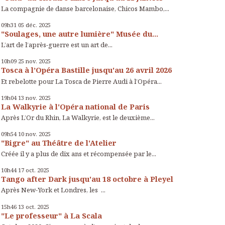
La compagnie de danse barcelonaise, Chicos Mambo,...
09h31
05
déc. 2025
"Soulages, une autre lumière" Musée du...
L’art de l’après-guerre est un art de...
10h09
25
nov. 2025
Tosca à l’Opéra Bastille jusqu'au 26 avril 2026
Et rebelotte pour La Tosca de Pierre Audi à l’Opéra...
19h04
13
nov. 2025
La Walkyrie à l'Opéra national de Paris
Après L’Or du Rhin, La Walkyrie, est le deuxième...
09h54
10
nov. 2025
"Bigre" au Théâtre de l'Atelier
Créée il y a plus de dix ans et récompensée par le...
10h44
17
oct. 2025
Tango after Dark jusqu'au 18 octobre à Pleyel
Après New-York et Londres, les ...
15h46
13
oct. 2025
"Le professeur" à La Scala