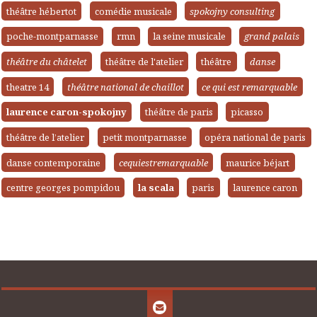
théâtre hébertot
comédie musicale
spokojny consulting
poche-montparnasse
rmn
la seine musicale
grand palais
théâtre du châtelet
théâtre de l'atelier
théâtre
danse
theatre 14
théâtre national de chaillot
ce qui est remarquable
laurence caron-spokojny
théâtre de paris
picasso
théâtre de l’atelier
petit montparnasse
opéra national de paris
danse contemporaine
cequiestremarquable
maurice béjart
centre georges pompidou
la scala
paris
laurence caron