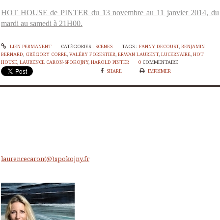
HOT HOUSE de PINTER du 13 novembre au 11 janvier 2014, du
mardi au samedi à 21H00.
LIEN PERMANENT
CATÉGORIES :
SCENES
TAGS :
FANNY DECOUST
,
BENJAMIN
BERNARD
,
GRÉGORY CORRE
,
VALÉRY FORESTIER
,
ERWAN LAURENT
,
LUCERNAIRE
,
HOT
HOUSE
,
LAURENCE CARON-SPOKOJNY
,
HAROLD PINTER
0
COMMENTAIRE
SHARE
IMPRIMER
laurencecaron(@)spokojny.fr