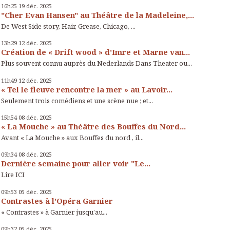
16h25
19
déc. 2025
"Cher Evan Hansen" au Théâtre de la Madeleine,...
De West Side story, Hair, Grease, Chicago, ...
13h29
12
déc. 2025
Création de « Drift wood » d'Imre et Marne van...
Plus souvent connu auprès du Nederlands Dans Theater ou...
11h49
12
déc. 2025
« Tel le fleuve rencontre la mer » au Lavoir...
Seulement trois comédiens et une scène nue ; et...
15h54
08
déc. 2025
« La Mouche » au Théâtre des Bouffes du Nord...
Avant « La Mouche » aux Bouffes du nord , il...
09h34
08
déc. 2025
Dernière semaine pour aller voir "Le...
Lire ICI
09h53
05
déc. 2025
Contrastes à l'Opéra Garnier
« Contrastes » à Garnier jusqu’au...
09h32
05
déc. 2025