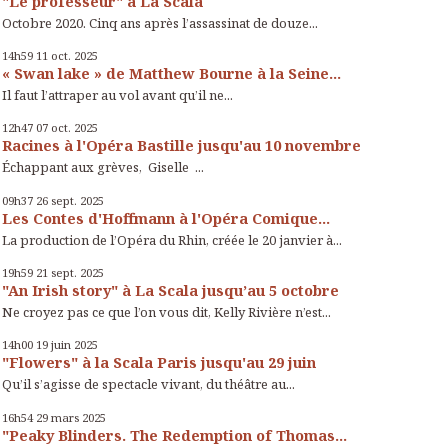
"Le professeur" à La Scala
Octobre 2020. Cinq ans après l’assassinat de douze...
14h59
11
oct. 2025
« Swan lake » de Matthew Bourne à la Seine...
Il faut l’attraper au vol avant qu’il ne...
12h47
07
oct. 2025
Racines à l'Opéra Bastille jusqu'au 10 novembre
Échappant aux grèves, Giselle ...
09h37
26
sept. 2025
Les Contes d'Hoffmann à l'Opéra Comique...
La production de l’Opéra du Rhin, créée le 20 janvier à...
19h59
21
sept. 2025
"An Irish story" à La Scala jusqu’au 5 octobre
Ne croyez pas ce que l’on vous dit, Kelly Rivière n’est...
14h00
19
juin 2025
"Flowers" à la Scala Paris jusqu'au 29 juin
Qu’il s’agisse de spectacle vivant, du théâtre au...
16h54
29
mars 2025
"Peaky Blinders. The Redemption of Thomas...