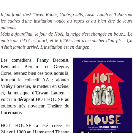
Il fait froid, c'est l'hiver. Roote, Gibbs, Cutts, Lush, Lamb et Tubb sont
les cadres d'une institution vouée au repos et au bien être de leurs
patients.
Mais aujourd'hui, le jour de Noël, la neige s'est changée en boue... Le
matricule 6457 est mort, et le 6459 vient d'accoucher d'un fils... Ça
n'était jamais arrivé. L'institution est en danger.
Les comédiens, Fanny Decoust,
Benjamin Bernard et Grégory
Corre, retenez bien ces trois noms là,
forment le collectif AA ; ajoutez
Valéry Forestier, le metteur en scène,
et, la musique d’Erwan Laurent :
voici un décapant HOT HOUSE au
toujours très novateur Théâtre du
Lucernaire.
HOT HOUSE a été créée le
24
avril
1980
au Hampstead Theatre