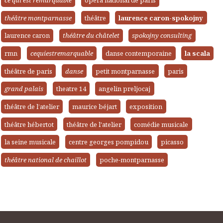
théâtre montparnasse
théâtre
laurence caron-spokojny
laurence caron
théâtre du châtelet
spokojny consulting
rmn
cequiestremarquable
danse contemporaine
la scala
théâtre de paris
danse
petit montparnasse
paris
grand palais
theatre 14
angelin preljocaj
théâtre de l’atelier
maurice béjart
exposition
théâtre hébertot
théâtre de l'atelier
comédie musicale
la seine musicale
centre georges pompidou
picasso
théâtre national de chaillot
poche-montparnasse