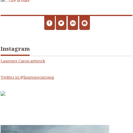
de...
Lire la suite
Instagram
Laurence Caron artwork
Twittez ici @laurencecaronsp