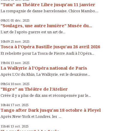
"Tutu" au Théâtre Libre jusqu'au 11 janvier
La compagnie de danse barcelonaise, Chicos Mambo,...
09h31
05
déc. 2025
"Soulages, une autre lumière" Musée du...
L’art de l’après-guerre est un art de...
10h09
25
nov. 2025
Tosca à l’Opéra Bastille jusqu'au 26 avril 2026
Et rebelotte pour La Tosca de Pierre Audi à l’Opéra...
19h04
13
nov. 2025
La Walkyrie à l'Opéra national de Paris
Après L’Or du Rhin, La Walkyrie, est le deuxième...
09h54
10
nov. 2025
"Bigre" au Théâtre de l'Atelier
Créée il y a plus de dix ans et récompensée par le...
10h44
17
oct. 2025
Tango after Dark jusqu'au 18 octobre à Pleyel
Après New-York et Londres, les ...
15h46
13
oct. 2025