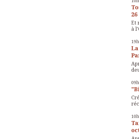
10
To
26
Et 
à l
19
La
Pa
Apr
deu
09
"B
Cré
réc
10
Ta
oc
Apr