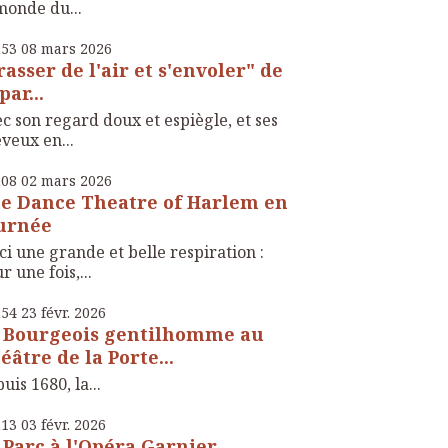
monde du...
h53
08
mars 2026
rasser de l'air et s'envoler" de
par...
c son regard doux et espiègle, et ses
veux en...
h08
02
mars 2026
e Dance Theatre of Harlem en
urnée
ci une grande et belle respiration :
r une fois,...
h54
23
févr. 2026
 Bourgeois gentilhomme au
éâtre de la Porte...
uis 1680, la...
h13
03
févr. 2026
 Parc à l'Opéra Garnier,