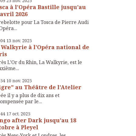
h09
25
nov. 2025
sca à l’Opéra Bastille jusqu'au
 avril 2026
rebelotte pour La Tosca de Pierre Audi
’Opéra...
h04
13
nov. 2025
 Walkyrie à l'Opéra national de
ris
ès L’Or du Rhin, La Walkyrie, est le
xième...
h54
10
nov. 2025
igre" au Théâtre de l'Atelier
ée il y a plus de dix ans et
ompensée par le...
h44
17
oct. 2025
ngo after Dark jusqu'au 18
tobre à Pleyel
ès New-York et Londres, les ...