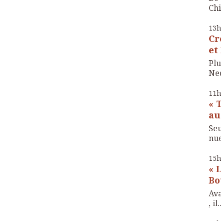
Chi
13
Cr
et
Plu
Ned
11
« 
au
Seu
nue 
15
« 
Bo
Ava
, il.