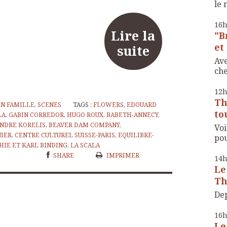
le 
16
Lire la
"B
et 
suite
Ave
che
12
Th
EN FAMILLE
,
SCENES
TAGS :
FLOWERS
,
EDOUARD
to
LA
,
GABIN CORREDOR
,
HUGO ROUX
,
BABETH-ANNECY
,
NDRE KORELIS
,
BEAVER DAM COMPANY
,
Voi
NIER
,
CENTRE CULTUREL SUISSE-PARIS
,
EQUILIBRE-
pou
HIE ET KARL BINDING
,
LA SCALA
SHARE
IMPRIMER
14
Le
Th
Dep
16
Le