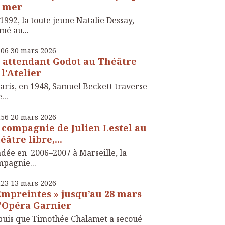
 mer
1992, la toute jeune Natalie Dessay,
mé au...
h06
30
mars 2026
 attendant Godot au Théâtre
 l'Atelier
aris, en 1948, Samuel Beckett traverse
...
h56
20
mars 2026
 compagnie de Julien Lestel au
éâtre libre,...
dée en 2006–2007 à Marseille, la
pagnie...
h23
13
mars 2026
Empreintes » jusqu’au 28 mars
l’Opéra Garnier
uis que Timothée Chalamet a secoué