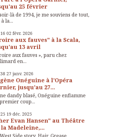
squ'au 25 février
soir-là de 1994, je me souviens de tout,
 à la...
h16
02
févr. 2026
roire aux fauves" à la Scala,
squ'au 13 avril
roire aux fauves », paru chez
limard en...
h38
27
janv. 2026
gène Onéguine à l'Opéra
rnier, jusqu'au 27...
une dandy blasé, Onéguine enflamme
premier coup...
h25
19
déc. 2025
her Evan Hansen" au Théâtre
 la Madeleine,...
West Side story, Hair, Grease,