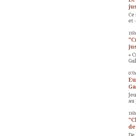
ju
Ce 
et -
16
"C
ju
« C
Gal
07
Eu
Ga
Je
au 
16
"C
de
De 