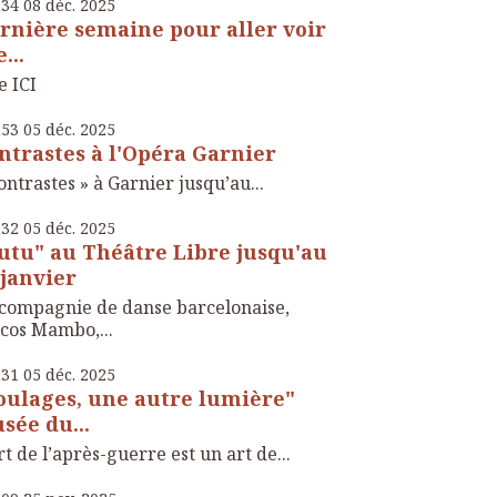
h34
08
déc. 2025
rnière semaine pour aller voir
...
e ICI
h53
05
déc. 2025
ntrastes à l'Opéra Garnier
ontrastes » à Garnier jusqu’au...
h32
05
déc. 2025
utu" au Théâtre Libre jusqu'au
 janvier
compagnie de danse barcelonaise,
cos Mambo,...
h31
05
déc. 2025
oulages, une autre lumière"
sée du...
rt de l’après-guerre est un art de...