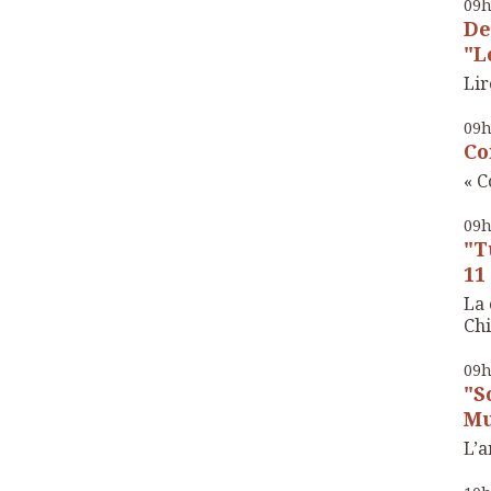
09
De
"Le
Lir
09
Co
« C
09
"T
11
La 
Chi
09
"S
Mu
L’a