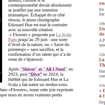
auteurs, comme si la
en
contemporanéité devait absolument
En 
se justifier par une intention
for
dramatique. Échappé de ce côté
obscur, le jeune chorégraphe
10
Edouard Hue est tout le contraire
En
avec sa nouvelle création
de
« Flowers » proposée par
La Scala
Paris
jusqu’au 29 juin : une sorte
A P
d’éveil de la nature, un « Sacre du
une
printemps » sans sacrifice, et la
confirmation d’un talent qui n’a de
11
cesse de s’épanouir.
La
Th
Après
"Shiver"
et "All I
Need"
e
n
Fon
2023, puis
“Dive”
en 2024
, la
com
fidélité qui lie Edouard Hue et La
Scala a fait naitre un rendez-vous
07
ans «Flowers», toute cette joie exprimée
« 
re que nous en avons vraiment perdu
à 
Dep