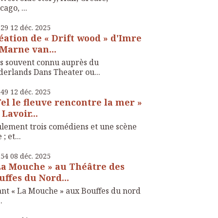
cago, ...
h29
12
déc. 2025
éation de « Drift wood » d'Imre
 Marne van...
s souvent connu auprès du
erlands Dans Theater ou...
h49
12
déc. 2025
Tel le fleuve rencontre la mer »
 Lavoir...
lement trois comédiens et une scène
; et...
h54
08
déc. 2025
La Mouche » au Théâtre des
uffes du Nord...
nt « La Mouche » aux Bouffes du nord
..