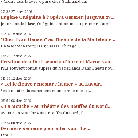
« Croire aux fauves », paru chez Gallimard en...
07h38
27
janv. 2026
Eugène Onéguine à l'Opéra Garnier, jusqu'au 27...
Jeune dandy blasé, Onéguine enflamme au premier coup...
16h25
19
déc. 2025
"Cher Evan Hansen" au Théâtre de la Madeleine,...
De West Side story, Hair, Grease, Chicago, ...
13h29
12
déc. 2025
Création de « Drift wood » d'Imre et Marne van...
Plus souvent connu auprès du Nederlands Dans Theater ou...
11h49
12
déc. 2025
« Tel le fleuve rencontre la mer » au Lavoir...
Seulement trois comédiens et une scène nue ; et...
15h54
08
déc. 2025
« La Mouche » au Théâtre des Bouffes du Nord...
Avant « La Mouche » aux Bouffes du nord , il...
09h34
08
déc. 2025
Dernière semaine pour aller voir "Le...
Lire ICI