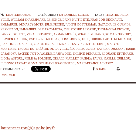
LIEN PERMANENT
CATÉGORIES :
EN FAMILLE
,
SCENES
TAGS :
THEATRE DE LA
VILLE
,
WILLIAM SHAKESPEARE
,
LE SONGE D’UNE NUIT D’ÉTÉ
,
FRANÇOIS REGNAULT
,
EMMANUEL DEMARCY-MOTA
,
JULIE PEIGNE
,
JUDITH GOTTESMAN
,
NATACHA LE GUEN DE
KERNEIZON
,
EMMANUEL DEMARCY-MOTA
,
CHRISTOPHE LEMAIRE
,
THOMAS FALINOWER
,
FANNY BROUSTE
,
VÉRA BOUSSICOT
,
ARMAN MÉLIÈS
,
RENAUD RUBIANO
,
ROMAIN TANGUY
,
FLAVIEN GAUDON
,
CATHERINE NICOLAS
,
ELISA PROVIN
,
ERIK JOURDIL
,
LAETITIA MIRAULT
,
JEAN-PIERRE GARNIER
,
CLAIRE RICHARD
,
NINA DIPLA
,
VINCENT LETERME
,
MARYSE
MARTINES
,
TROUPE DU THÉÂTRE DE LA VILLE
,
ÉLODIE BOUCHEZ
,
SABRINA OUAZANI
,
JAURIS
CASANOVA
,
JACKEE TOTO
,
VALÉRIE DASHWOOD
,
PHILIPPE DEMARLE
,
EDOUARD EFTIMAKIS
,
ILONA ASTOUL
,
MÉLISSA POLONIE
,
GÉRALD MAILLET
,
SANDRA FAURE
,
GAËLLE GUILLOU
,
LUDOVIC PARFAIT GOMA
,
STÉPHANE KRÄHENBÜHL
,
MARIE-FRANCE ALVAREZ
0
COMMENTAIRE
SHARE
IMPRIMER
laurencecaron(@)spokojny.fr