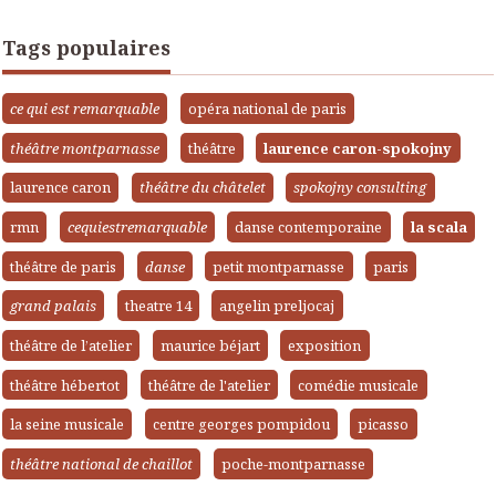
Tags populaires
ce qui est remarquable
opéra national de paris
théâtre montparnasse
théâtre
laurence caron-spokojny
laurence caron
théâtre du châtelet
spokojny consulting
rmn
cequiestremarquable
danse contemporaine
la scala
théâtre de paris
danse
petit montparnasse
paris
grand palais
theatre 14
angelin preljocaj
théâtre de l’atelier
maurice béjart
exposition
théâtre hébertot
théâtre de l'atelier
comédie musicale
la seine musicale
centre georges pompidou
picasso
théâtre national de chaillot
poche-montparnasse