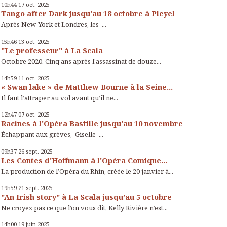
10h44
17
oct. 2025
Tango after Dark jusqu'au 18 octobre à Pleyel
Après New-York et Londres, les ...
15h46
13
oct. 2025
"Le professeur" à La Scala
Octobre 2020. Cinq ans après l’assassinat de douze...
14h59
11
oct. 2025
« Swan lake » de Matthew Bourne à la Seine...
Il faut l’attraper au vol avant qu’il ne...
12h47
07
oct. 2025
Racines à l'Opéra Bastille jusqu'au 10 novembre
Échappant aux grèves, Giselle ...
09h37
26
sept. 2025
Les Contes d'Hoffmann à l'Opéra Comique...
La production de l’Opéra du Rhin, créée le 20 janvier à...
19h59
21
sept. 2025
"An Irish story" à La Scala jusqu’au 5 octobre
Ne croyez pas ce que l’on vous dit, Kelly Rivière n’est...
14h00
19
juin 2025