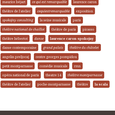
maurice béjart
ce qui est remarquable
laurence caron
théâtre de l’atelier
cequiestremarquable
exposition
spokojny consulting
la seine musicale
paris
théâtre national de chaillot
théâtre de paris
picasso
théâtre hébertot
danse
laurence caron-spokojny
danse contemporaine
grand palais
théâtre du châtelet
angelin preljocaj
centre georges pompidou
petit montparnasse
comédie musicale
rmn
opéra national de paris
theatre 14
théâtre montparnasse
théâtre de l'atelier
poche-montparnasse
théâtre
la scala