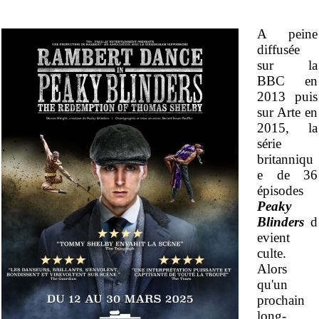
A peine
diffusée
sur la
BBC en
2013 puis
sur Arte en
2015, la
série
britanniqu
e de 36
épisodes
Peaky
Blinders
d
evient
culte.
Alors
qu'un
prochain
long-