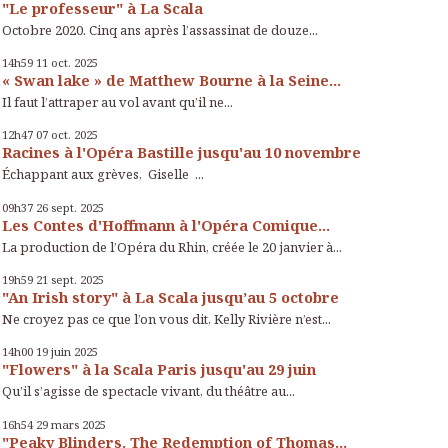
"Le professeur" à La Scala
Octobre 2020. Cinq ans après l’assassinat de douze...
14h59
11
oct. 2025
« Swan lake » de Matthew Bourne à la Seine...
Il faut l’attraper au vol avant qu’il ne...
12h47
07
oct. 2025
Racines à l'Opéra Bastille jusqu'au 10 novembre
Échappant aux grèves, Giselle ...
09h37
26
sept. 2025
Les Contes d'Hoffmann à l'Opéra Comique...
La production de l’Opéra du Rhin, créée le 20 janvier à...
19h59
21
sept. 2025
"An Irish story" à La Scala jusqu’au 5 octobre
Ne croyez pas ce que l’on vous dit, Kelly Rivière n’est...
14h00
19
juin 2025
"Flowers" à la Scala Paris jusqu'au 29 juin
Qu’il s’agisse de spectacle vivant, du théâtre au...
16h54
29
mars 2025
"Peaky Blinders. The Redemption of Thomas...