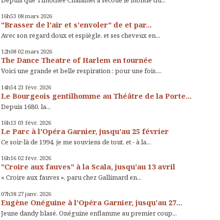
16h53
08
mars 2026
"Brasser de l'air et s'envoler" de et par...
Avec son regard doux et espiègle, et ses cheveux en...
12h08
02
mars 2026
The Dance Theatre of Harlem en tournée
Voici une grande et belle respiration : pour une fois,...
14h54
23
févr. 2026
Le Bourgeois gentilhomme au Théâtre de la Porte...
Depuis 1680, la...
16h13
03
févr. 2026
Le Parc à l'Opéra Garnier, jusqu'au 25 février
Ce soir-là de 1994, je me souviens de tout, et - à la...
16h16
02
févr. 2026
"Croire aux fauves" à la Scala, jusqu'au 13 avril
« Croire aux fauves », paru chez Gallimard en...
07h38
27
janv. 2026
Eugène Onéguine à l'Opéra Garnier, jusqu'au 27...
Jeune dandy blasé, Onéguine enflamme au premier coup...