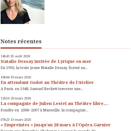
Notes récentes
14h43
05
août 2026
Natalie Dessay invitée de Lyrique en mer
En 1992, la toute jeune Natalie Dessay, formé au...
10h06
30
mars 2026
En attendant Godot au Théâtre de l'Atelier
A Paris, en 1948, Samuel Beckett traverse une...
11h56
20
mars 2026
La compagnie de Julien Lestel au Théâtre libre,...
Fondée en 2006–2007 à Marseille, la compagnie...
07h23
13
mars 2026
« Empreintes » jusqu’au 28 mars à l’Opéra Garnier
Depuis que Timothée Chalamet a secoué le monde du...