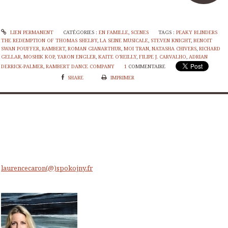
LIEN PERMANENT
CATÉGORIES :
EN FAMILLE
,
SCENES
TAGS :
PEAKY BLINDERS
THE REDEMPTION OF THOMAS SHELBY
,
LA SEINE MUSICALE
,
STEVEN KNIGHT
,
BENOIT
SWAN POUFFER
,
RAMBERT
,
ROMAN GIANARTHUR
,
MOI TRAN
,
NATASHA CHIVERS
,
RICHARD
GELLAR
,
MOSHIK KOP
,
YARON ENGLER
,
KAITE O’REILLY
,
FILIPE J. CARVALHO
,
ADRIAN
DERRICK-PALMER
,
RAMBERT DANCE COMPANY
1
COMMENTAIRE
SHARE
IMPRIMER
laurencecaron(@)spokojny.fr