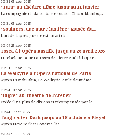
09h32
05
déc. 2025
"Tutu" au Théâtre Libre jusqu'au 11 janvier
La compagnie de danse barcelonaise, Chicos Mambo,...
09h31
05
déc. 2025
"Soulages, une autre lumière" Musée du...
L’art de l’après-guerre est un art de...
10h09
25
nov. 2025
Tosca à l’Opéra Bastille jusqu'au 26 avril 2026
Et rebelotte pour La Tosca de Pierre Audi à l’Opéra...
19h04
13
nov. 2025
La Walkyrie à l'Opéra national de Paris
Après L’Or du Rhin, La Walkyrie, est le deuxième...
09h54
10
nov. 2025
"Bigre" au Théâtre de l'Atelier
Créée il y a plus de dix ans et récompensée par le...
10h44
17
oct. 2025
Tango after Dark jusqu'au 18 octobre à Pleyel
Après New-York et Londres, les ...
15h46
13
oct. 2025