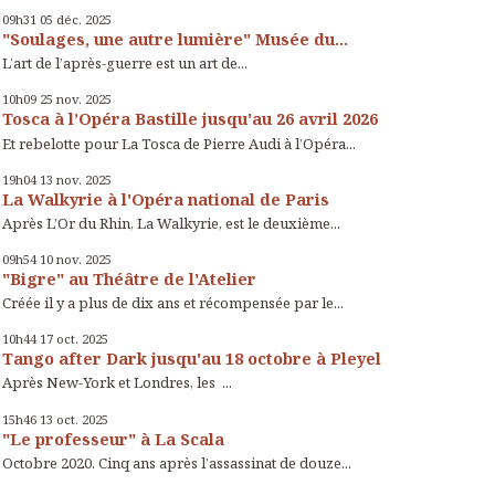
09h31
05
déc. 2025
"Soulages, une autre lumière" Musée du...
L’art de l’après-guerre est un art de...
10h09
25
nov. 2025
Tosca à l’Opéra Bastille jusqu'au 26 avril 2026
Et rebelotte pour La Tosca de Pierre Audi à l’Opéra...
19h04
13
nov. 2025
La Walkyrie à l'Opéra national de Paris
Après L’Or du Rhin, La Walkyrie, est le deuxième...
09h54
10
nov. 2025
"Bigre" au Théâtre de l'Atelier
Créée il y a plus de dix ans et récompensée par le...
10h44
17
oct. 2025
Tango after Dark jusqu'au 18 octobre à Pleyel
Après New-York et Londres, les ...
15h46
13
oct. 2025
"Le professeur" à La Scala
Octobre 2020. Cinq ans après l’assassinat de douze...