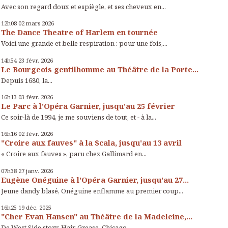
Avec son regard doux et espiègle, et ses cheveux en...
12h08
02
mars 2026
The Dance Theatre of Harlem en tournée
Voici une grande et belle respiration : pour une fois,...
14h54
23
févr. 2026
Le Bourgeois gentilhomme au Théâtre de la Porte...
Depuis 1680, la...
16h13
03
févr. 2026
Le Parc à l'Opéra Garnier, jusqu'au 25 février
Ce soir-là de 1994, je me souviens de tout, et - à la...
16h16
02
févr. 2026
"Croire aux fauves" à la Scala, jusqu'au 13 avril
« Croire aux fauves », paru chez Gallimard en...
07h38
27
janv. 2026
Eugène Onéguine à l'Opéra Garnier, jusqu'au 27...
Jeune dandy blasé, Onéguine enflamme au premier coup...
16h25
19
déc. 2025
"Cher Evan Hansen" au Théâtre de la Madeleine,...
De West Side story, Hair, Grease, Chicago, ...