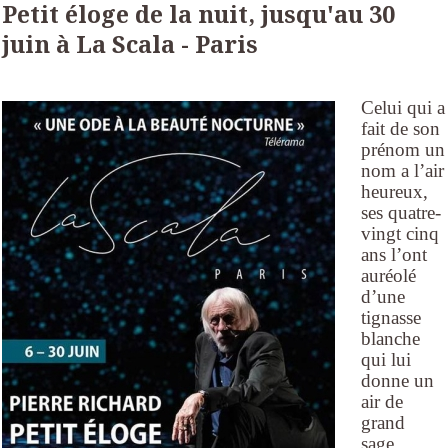
Petit éloge de la nuit, jusqu'au 30
juin à La Scala - Paris
Celui qui a
fait de son
prénom un
nom a l’air
heureux,
ses quatre-
vingt cinq
ans l’ont
auréolé
d’une
tignasse
blanche
qui lui
donne un
air de
grand
sage.