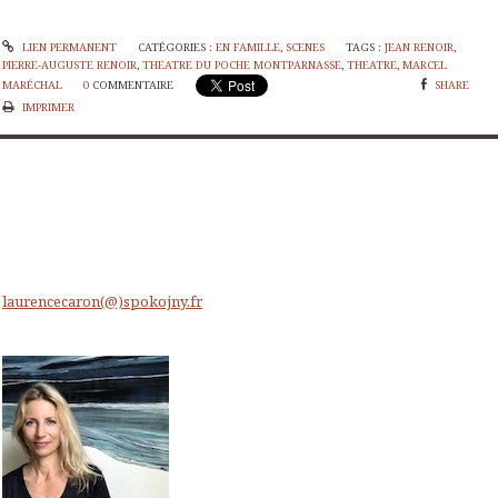
LIEN PERMANENT
CATÉGORIES :
EN FAMILLE
,
SCENES
TAGS :
JEAN RENOIR
,
PIERRE-AUGUSTE RENOIR
,
THEATRE DU POCHE MONTPARNASSE
,
THEATRE
,
MARCEL
MARÉCHAL
0
COMMENTAIRE
SHARE
IMPRIMER
laurencecaron(@)spokojny.fr