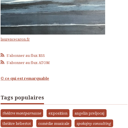
laurencecaron.fr
S'abonner au flux RSS
S'abonner au flux ATOM
© ce qui est remarquable
Tags populaires
théâtre montparnasse
exposition
angelin preljocaj
théâtre hébertot
comédie musicale
spokojny consulting