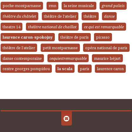
poche-montparnasse
rmn
la seine musicale
grand palais
théâtre du châtelet
théâtre de l'atelier
théâtre
danse
theatre 14
théâtre national de chaillot
ce qui est remarquable
laurence caron-spokojny
théâtre de paris
picasso
théâtre de l’atelier
petit montparnasse
opéra national de paris
danse contemporaine
cequiestremarquable
maurice béjart
centre georges pompidou
la scala
paris
laurence caron