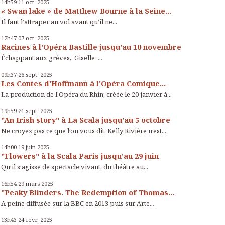
14h59
11
oct. 2025
« Swan lake » de Matthew Bourne à la Seine...
Il faut l’attraper au vol avant qu’il ne...
12h47
07
oct. 2025
Racines à l'Opéra Bastille jusqu'au 10 novembre
Échappant aux grèves, Giselle ...
09h37
26
sept. 2025
Les Contes d'Hoffmann à l'Opéra Comique...
La production de l’Opéra du Rhin, créée le 20 janvier à...
19h59
21
sept. 2025
"An Irish story" à La Scala jusqu’au 5 octobre
Ne croyez pas ce que l’on vous dit, Kelly Rivière n’est...
14h00
19
juin 2025
"Flowers" à la Scala Paris jusqu'au 29 juin
Qu’il s’agisse de spectacle vivant, du théâtre au...
16h54
29
mars 2025
"Peaky Blinders. The Redemption of Thomas...
A peine diffusée sur la BBC en 2013 puis sur Arte...
13h43
24
févr. 2025