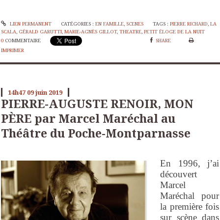
LIEN PERMANENT
CATÉGORIES :
EN FAMILLE
,
SCENES
TAGS :
PIERRE RICHARD
,
LA
SCALA
,
GÉRALD GARUTTI
,
MARIE-AGNÈS GILLOT
,
THEATRE
,
PETIT ÉLOGE DE LA NUIT
0
COMMENTAIRE
SHARE
IMPRIMER
14h47
09
juin 2019
PIERRE-AUGUSTE RENOIR, MON
PÈRE par Marcel Maréchal au
Théâtre du Poche-Montparnasse
En 1996, j’ai
découvert
Marcel
Maréchal pour
la première fois
sur scène dans