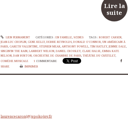
Lire la
suite
LIEN PERMANENT
CATÉGORIES :
EN FAMILLE
,
SCENES
TAGS :
ROBERT CARSEN
,
JEAN-LUC CHOPLIN
,
GENE KELLY
,
DEBBIE REYNOLDS
,
DONALD O'CONNOR
,
UN AMÉRICAIN À
PARIS
,
GARETH VALENTINE
,
STEPHEN MEAR
,
ANTHONY POWELL
,
TIM HATLEY
,
JENNIE DALE
,
SINGIN'IN THE RAIN
,
LAMBERT WILSON
,
DANIEL CROSSLEY
,
CLARE HALSE
,
EMMA KATE
NELSON
,
DAN BURTON
,
ORCHESTRE DE CHAMBRE DE PARIS
,
THÉÂTRE DU CHÂTELET
,
COMÉDIE MUSICALE
1
COMMENTAIRE
SHARE
IMPRIMER
laurencecaron(@)spokojny.fr