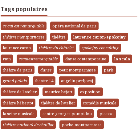
Tags populaires
ce qui est remarquable
opéra national de paris
théâtre montparnasse
théâtre
laurence caron-spokojny
laurence caron
théâtre du châtelet
spokojny consulting
rmn
cequiestremarquable
danse contemporaine
la scala
théâtre de paris
danse
petit montparnasse
paris
grand palais
theatre 14
angelin preljocaj
théâtre de l’atelier
maurice béjart
exposition
théâtre hébertot
théâtre de l'atelier
comédie musicale
la seine musicale
centre georges pompidou
picasso
théâtre national de chaillot
poche-montparnasse