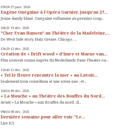
07h38
27
janv. 2026
Eugène Onéguine à l'Opéra Garnier, jusqu'au 27...
Jeune dandy blasé, Onéguine enflamme au premier coup...
16h25
19
déc. 2025
"Cher Evan Hansen" au Théâtre de la Madeleine,...
De West Side story, Hair, Grease, Chicago, ...
13h29
12
déc. 2025
Création de « Drift wood » d'Imre et Marne van...
Plus souvent connu auprès du Nederlands Dans Theater ou...
11h49
12
déc. 2025
« Tel le fleuve rencontre la mer » au Lavoir...
Seulement trois comédiens et une scène nue ; et...
15h54
08
déc. 2025
« La Mouche » au Théâtre des Bouffes du Nord...
Avant « La Mouche » aux Bouffes du nord , il...
09h34
08
déc. 2025
Dernière semaine pour aller voir "Le...
Lire ICI