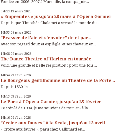
Fondée en 2006–2007 à Marseille, la compagnie...
07h23
13
mars 2026
« Empreintes » jusqu’au 28 mars à l’Opéra Garnier
Depuis que Timothée Chalamet a secoué le monde du...
16h53
08
mars 2026
"Brasser de l'air et s'envoler" de et par...
Avec son regard doux et espiègle, et ses cheveux en...
12h08
02
mars 2026
The Dance Theatre of Harlem en tournée
Voici une grande et belle respiration : pour une fois,...
14h54
23
févr. 2026
Le Bourgeois gentilhomme au Théâtre de la Porte...
Depuis 1680, la...
16h13
03
févr. 2026
Le Parc à l'Opéra Garnier, jusqu'au 25 février
Ce soir-là de 1994, je me souviens de tout, et - à la...
16h16
02
févr. 2026
"Croire aux fauves" à la Scala, jusqu'au 13 avril
« Croire aux fauves », paru chez Gallimard en...