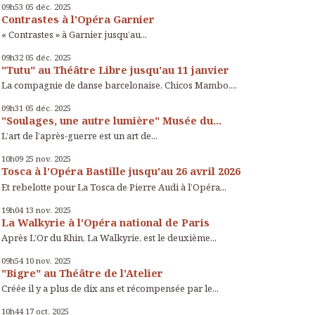
09h53
05
déc. 2025
Contrastes à l'Opéra Garnier
« Contrastes » à Garnier jusqu’au...
09h32
05
déc. 2025
"Tutu" au Théâtre Libre jusqu'au 11 janvier
La compagnie de danse barcelonaise, Chicos Mambo,...
09h31
05
déc. 2025
"Soulages, une autre lumière" Musée du...
L’art de l’après-guerre est un art de...
10h09
25
nov. 2025
Tosca à l’Opéra Bastille jusqu'au 26 avril 2026
Et rebelotte pour La Tosca de Pierre Audi à l’Opéra...
19h04
13
nov. 2025
La Walkyrie à l'Opéra national de Paris
Après L’Or du Rhin, La Walkyrie, est le deuxième...
09h54
10
nov. 2025
"Bigre" au Théâtre de l'Atelier
Créée il y a plus de dix ans et récompensée par le...
10h44
17
oct. 2025