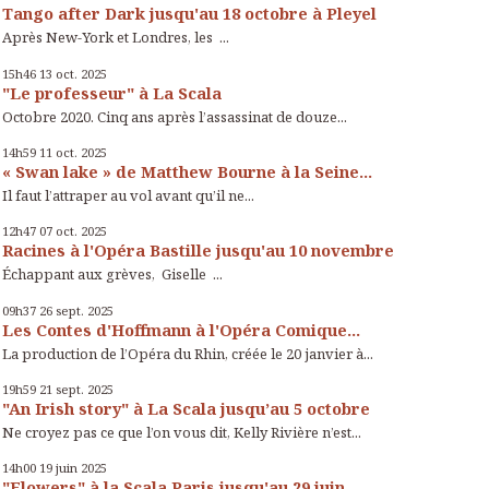
Tango after Dark jusqu'au 18 octobre à Pleyel
Après New-York et Londres, les ...
15h46
13
oct. 2025
"Le professeur" à La Scala
Octobre 2020. Cinq ans après l’assassinat de douze...
14h59
11
oct. 2025
« Swan lake » de Matthew Bourne à la Seine...
Il faut l’attraper au vol avant qu’il ne...
12h47
07
oct. 2025
Racines à l'Opéra Bastille jusqu'au 10 novembre
Échappant aux grèves, Giselle ...
09h37
26
sept. 2025
Les Contes d'Hoffmann à l'Opéra Comique...
La production de l’Opéra du Rhin, créée le 20 janvier à...
19h59
21
sept. 2025
"An Irish story" à La Scala jusqu’au 5 octobre
Ne croyez pas ce que l’on vous dit, Kelly Rivière n’est...
14h00
19
juin 2025
"Flowers" à la Scala Paris jusqu'au 29 juin