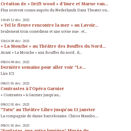
Création de « Drift wood » d'Imre et Marne van...
Plus souvent connu auprès du Nederlands Dans Theater ou...
11h49
12
déc. 2025
« Tel le fleuve rencontre la mer » au Lavoir...
Seulement trois comédiens et une scène nue ; et...
15h54
08
déc. 2025
« La Mouche » au Théâtre des Bouffes du Nord...
Avant « La Mouche » aux Bouffes du nord , il...
09h34
08
déc. 2025
Dernière semaine pour aller voir "Le...
Lire ICI
09h53
05
déc. 2025
Contrastes à l'Opéra Garnier
« Contrastes » à Garnier jusqu’au...
09h32
05
déc. 2025
"Tutu" au Théâtre Libre jusqu'au 11 janvier
La compagnie de danse barcelonaise, Chicos Mambo,...
09h31
05
déc. 2025
"Soulages, une autre lumière" Musée du...