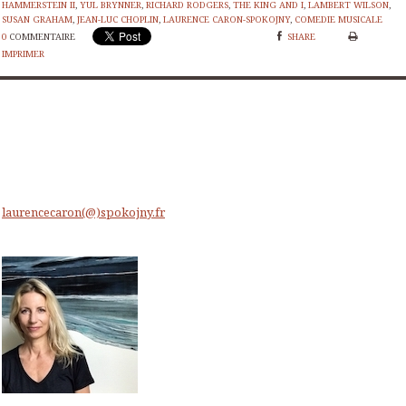
HAMMERSTEIN II
,
YUL BRYNNER
,
RICHARD RODGERS
,
THE KING AND I
,
LAMBERT WILSON
,
SUSAN GRAHAM
,
JEAN-LUC CHOPLIN
,
LAURENCE CARON-SPOKOJNY
,
COMEDIE MUSICALE
0
COMMENTAIRE
SHARE
IMPRIMER
laurencecaron(@)spokojny.fr