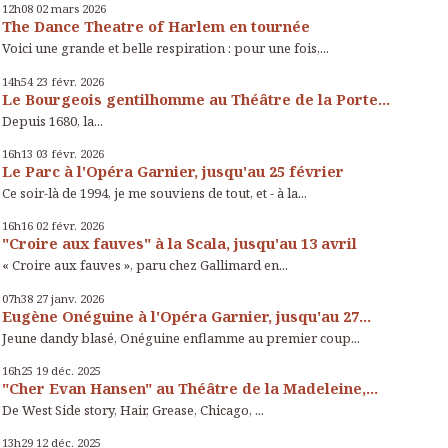
12h08
02
mars 2026
The Dance Theatre of Harlem en tournée
Voici une grande et belle respiration : pour une fois,...
14h54
23
févr. 2026
Le Bourgeois gentilhomme au Théâtre de la Porte...
Depuis 1680, la...
16h13
03
févr. 2026
Le Parc à l'Opéra Garnier, jusqu'au 25 février
Ce soir-là de 1994, je me souviens de tout, et - à la...
16h16
02
févr. 2026
"Croire aux fauves" à la Scala, jusqu'au 13 avril
« Croire aux fauves », paru chez Gallimard en...
07h38
27
janv. 2026
Eugène Onéguine à l'Opéra Garnier, jusqu'au 27...
Jeune dandy blasé, Onéguine enflamme au premier coup...
16h25
19
déc. 2025
"Cher Evan Hansen" au Théâtre de la Madeleine,...
De West Side story, Hair, Grease, Chicago, ...
13h29
12
déc. 2025