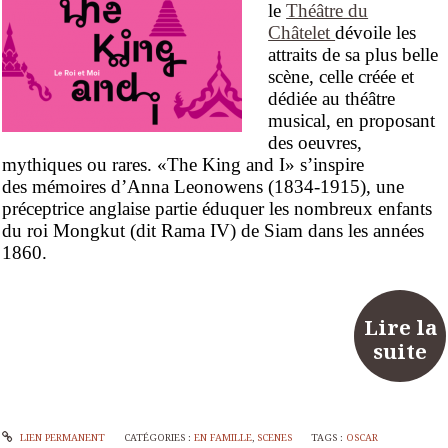
le
Théâtre du
Châtelet
dévoile les
attraits de sa plus belle
scène, celle créée et
dédiée au théâtre
musical, en proposant
des oeuvres,
mythiques ou rares. «The King and I» s’inspire
des
mémoires d’Anna Leonowens (1834-1915), une
préceptrice anglaise partie éduquer les nombreux enfants
du roi Mongkut (dit Rama IV) de Siam dans les années
1860.
Lire la
suite
LIEN PERMANENT
CATÉGORIES :
EN FAMILLE
,
SCENES
TAGS :
OSCAR