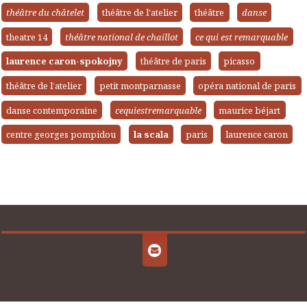
théâtre du châtelet
théâtre de l'atelier
théâtre
danse
theatre 14
théâtre national de chaillot
ce qui est remarquable
laurence caron-spokojny
théâtre de paris
picasso
théâtre de l’atelier
petit montparnasse
opéra national de paris
danse contemporaine
cequiestremarquable
maurice béjart
centre georges pompidou
la scala
paris
laurence caron