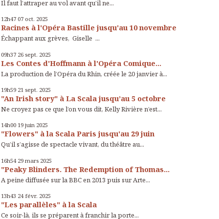
Il faut l’attraper au vol avant qu’il ne...
12h47
07
oct. 2025
Racines à l'Opéra Bastille jusqu'au 10 novembre
Échappant aux grèves, Giselle ...
09h37
26
sept. 2025
Les Contes d'Hoffmann à l'Opéra Comique...
La production de l’Opéra du Rhin, créée le 20 janvier à...
19h59
21
sept. 2025
"An Irish story" à La Scala jusqu’au 5 octobre
Ne croyez pas ce que l’on vous dit, Kelly Rivière n’est...
14h00
19
juin 2025
"Flowers" à la Scala Paris jusqu'au 29 juin
Qu’il s’agisse de spectacle vivant, du théâtre au...
16h54
29
mars 2025
"Peaky Blinders. The Redemption of Thomas...
A peine diffusée sur la BBC en 2013 puis sur Arte...
13h43
24
févr. 2025
"Les parallèles" à la Scala
Ce soir-là, ils se préparent à franchir la porte...