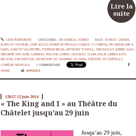
Lire la
suite
LIEN PERMANENT
CATÉGORIES :
EN FAMILLE
,
SCENES
TAGS :
ROBERT CARSEN
,
JEAN-LUC CHOPLIN
,
GENE KELLY
,
DEBBIE REYNOLDS
,
DONALD O'CONNOR
,
UN AMÉRICAIN À
PARIS
,
GARETH VALENTINE
,
STEPHEN MEAR
,
ANTHONY POWELL
,
TIM HATLEY
,
JENNIE DALE
,
SINGIN'IN THE RAIN
,
LAMBERT WILSON
,
DANIEL CROSSLEY
,
CLARE HALSE
,
EMMA KATE
NELSON
,
DAN BURTON
,
ORCHESTRE DE CHAMBRE DE PARIS
,
THÉÂTRE DU CHÂTELET
,
COMÉDIE MUSICALE
1
COMMENTAIRE
SHARE
IMPRIMER
12h27
12
juin 2014
« The King and I » au Théâtre du
Châtelet jusqu’au 29 juin
Jusqu’au 29 juin,