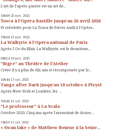
L’art de l’après-guerre est un art de...
10h09
25
nov. 2025
Tosca à l’Opéra Bastille jusqu'au 26 avril 2026
Et rebelotte pour La Tosca de Pierre Audi à l’Opéra...
19h04
13
nov. 2025
La Walkyrie à l'Opéra national de Paris
Après L’Or du Rhin, La Walkyrie, est le deuxième...
09h54
10
nov. 2025
"Bigre" au Théâtre de l'Atelier
Créée il y a plus de dix ans et récompensée par le...
10h44
17
oct. 2025
Tango after Dark jusqu'au 18 octobre à Pleyel
Après New-York et Londres, les ...
15h46
13
oct. 2025
"Le professeur" à La Scala
Octobre 2020. Cinq ans après l’assassinat de douze...
14h59
11
oct. 2025
« Swan lake » de Matthew Bourne à la Seine...