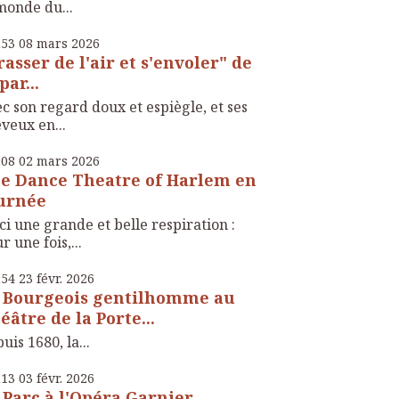
monde du...
h53
08
mars 2026
rasser de l'air et s'envoler" de
par...
c son regard doux et espiègle, et ses
veux en...
h08
02
mars 2026
e Dance Theatre of Harlem en
urnée
ci une grande et belle respiration :
r une fois,...
h54
23
févr. 2026
 Bourgeois gentilhomme au
éâtre de la Porte...
uis 1680, la...
h13
03
févr. 2026
 Parc à l'Opéra Garnier,