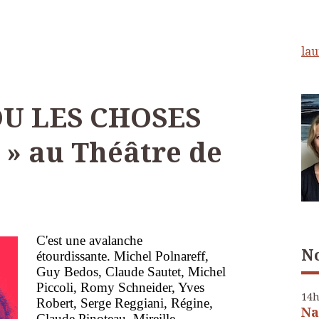
lau
OU LES CHOSES
 » au Théâtre de
C'est une avalanche
No
étourdissante.
Michel Polnareff,
Guy Bedos, Claude Sautet, Michel
Piccoli, Romy Schneider, Yves
14
Robert, Serge Reggiani, Régine,
Na
Claude Pinoteau, Mireille