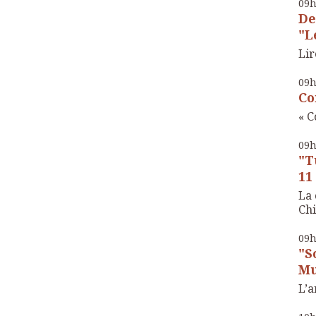
09
De
"Le
Lir
09
Co
« C
09
"T
11
La 
Chi
09
"S
Mu
L’a