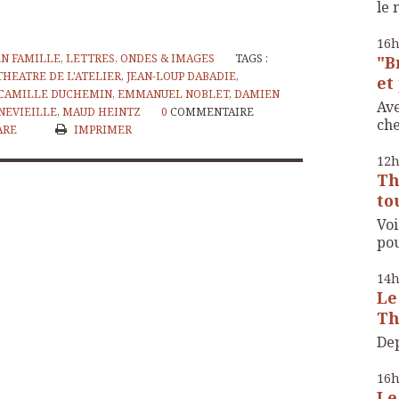
le 
16
EN FAMILLE
,
LETTRES, ONDES & IMAGES
TAGS :
"B
THEATRE DE L'ATELIER
,
JEAN-LOUP DABADIE
,
et 
CAMILLE DUCHEMIN
,
EMMANUEL NOBLET
,
DAMIEN
Ave
NEVIEILLE
,
MAUD HEINTZ
0
COMMENTAIRE
che
ARE
IMPRIMER
12
Th
to
Voi
pou
14
Le
Th
Dep
16
Le