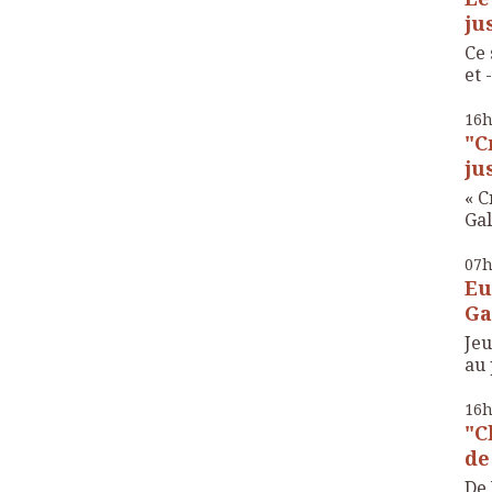
ju
Ce 
et -
16
"C
ju
« C
Gal
07
Eu
Ga
Je
au 
16
"C
de
De 