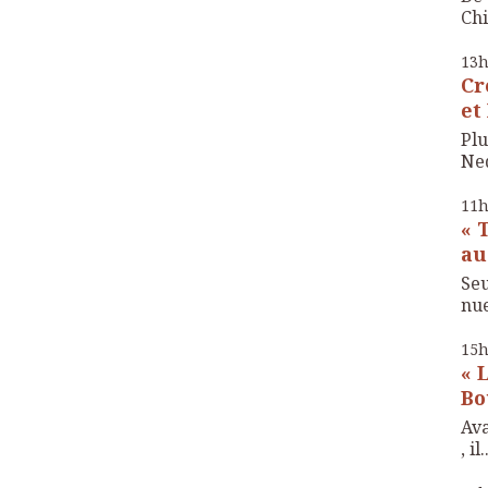
Chi
13
Cr
et
Plu
Ned
11
« 
au
Seu
nue 
15
« 
Bo
Ava
, il.