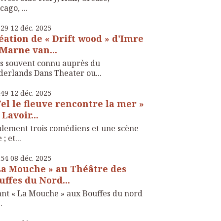
cago, ...
h29
12
déc. 2025
éation de « Drift wood » d'Imre
 Marne van...
s souvent connu auprès du
erlands Dans Theater ou...
h49
12
déc. 2025
Tel le fleuve rencontre la mer »
 Lavoir...
lement trois comédiens et une scène
; et...
h54
08
déc. 2025
La Mouche » au Théâtre des
uffes du Nord...
nt « La Mouche » aux Bouffes du nord
..