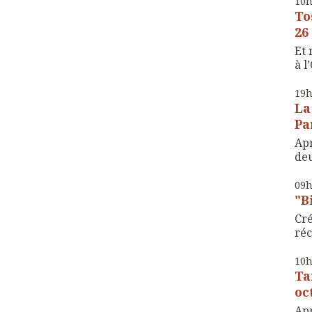
10
To
26
Et 
à l
19
La
Pa
Apr
deu
09
"B
Cré
réc
10
Ta
oc
Apr