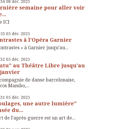
h34
08
déc. 2025
rnière semaine pour aller voir
...
e ICI
h53
05
déc. 2025
ntrastes à l'Opéra Garnier
ontrastes » à Garnier jusqu’au...
h32
05
déc. 2025
utu" au Théâtre Libre jusqu'au
 janvier
compagnie de danse barcelonaise,
cos Mambo,...
h31
05
déc. 2025
oulages, une autre lumière"
sée du...
rt de l’après-guerre est un art de...