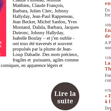
en
Matthieu, Claude François,
En 
Barbara, Julien Clerc, Johnny
for
Hallyday,
Jean-Paul Rappeneau,
Jean Becker
,
Michel Sardou, Yves
10
Montand,
Dalida, Barbara, Jacques
En
Dutronc, Johnny Hallyday,
de
Isabelle Boulay – et j’en oublie -
A P
ont tous été traversés et souvent
une
propulsés par la plume de Jean-
Loup Dabadie. Des mots précieux,
11
fragiles et puissants, agiles comme
La
 comiques, en apparence légers et
Th
Fon
com
07
Lire la
« 
suite
à 
Dep