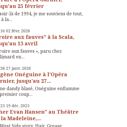
squ'au 25 février
soir-là de 1994, je me souviens de tout,
 à la...
h16
02
févr. 2026
roire aux fauves" à la Scala,
squ'au 13 avril
roire aux fauves », paru chez
limard en...
h38
27
janv. 2026
gène Onéguine à l'Opéra
rnier, jusqu'au 27...
une dandy blasé, Onéguine enflamme
premier coup...
h25
19
déc. 2025
her Evan Hansen" au Théâtre
 la Madeleine,...
West Side story, Hair, Grease,