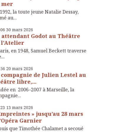
 mer
1992, la toute jeune Natalie Dessay,
mé au...
h06
30
mars 2026
 attendant Godot au Théâtre
 l'Atelier
aris, en 1948, Samuel Beckett traverse
...
h56
20
mars 2026
 compagnie de Julien Lestel au
éâtre libre,...
dée en 2006–2007 à Marseille, la
pagnie...
h23
13
mars 2026
Empreintes » jusqu’au 28 mars
l’Opéra Garnier
uis que Timothée Chalamet a secoué