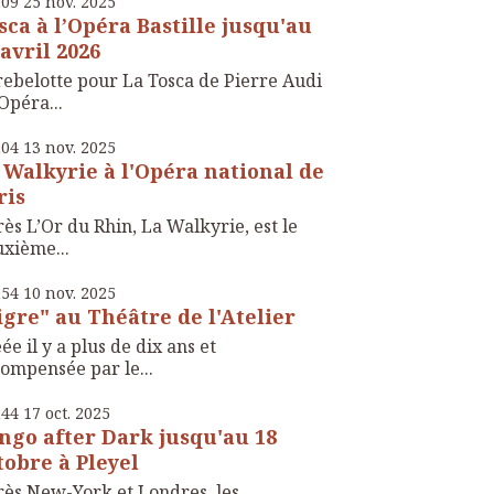
h09
25
nov. 2025
sca à l’Opéra Bastille jusqu'au
 avril 2026
rebelotte pour La Tosca de Pierre Audi
’Opéra...
h04
13
nov. 2025
 Walkyrie à l'Opéra national de
ris
ès L’Or du Rhin, La Walkyrie, est le
xième...
h54
10
nov. 2025
igre" au Théâtre de l'Atelier
ée il y a plus de dix ans et
ompensée par le...
h44
17
oct. 2025
ngo after Dark jusqu'au 18
tobre à Pleyel
ès New-York et Londres, les ...