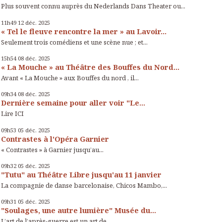
Plus souvent connu auprès du Nederlands Dans Theater ou...
11h49
12
déc. 2025
« Tel le fleuve rencontre la mer » au Lavoir...
Seulement trois comédiens et une scène nue ; et...
15h54
08
déc. 2025
« La Mouche » au Théâtre des Bouffes du Nord...
Avant « La Mouche » aux Bouffes du nord , il...
09h34
08
déc. 2025
Dernière semaine pour aller voir "Le...
Lire ICI
09h53
05
déc. 2025
Contrastes à l'Opéra Garnier
« Contrastes » à Garnier jusqu’au...
09h32
05
déc. 2025
"Tutu" au Théâtre Libre jusqu'au 11 janvier
La compagnie de danse barcelonaise, Chicos Mambo,...
09h31
05
déc. 2025
"Soulages, une autre lumière" Musée du...
L’art de l’après-guerre est un art de...