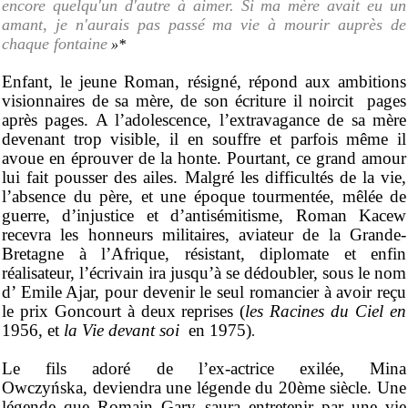
encore quelqu'un d'autre à aimer. Si ma mère avait eu un
amant, je n'aurais pas passé ma vie à mourir auprès de
chaque fontaine
»*
Enfant, le jeune Roman, résigné, répond aux ambitions
visionnaires de sa mère, de son écriture il noircit pages
après pages. A l’adolescence, l’extravagance de sa mère
devenant trop visible, il en souffre et parfois même il
avoue en éprouver de la honte. Pourtant, ce grand amour
lui fait pousser des ailes. Malgré les difficultés de la vie,
l’absence du père, et une époque tourmentée, mêlée de
guerre, d’injustice et d’antisémitisme, Roman Kacew
recevra les honneurs militaires, aviateur de la Grande-
Bretagne à l’Afrique, résistant, diplomate et enfin
réalisateur, l’écrivain ira jusqu’à se dédoubler, sous le nom
d’ Emile Ajar, pour devenir le seul romancier à avoir reçu
le prix Goncourt à deux reprises (
les Racines du Ciel
en
1956, et
la Vie devant soi
en 1975)
.
Le fils adoré de l’ex-actrice exilée,
Mina
Owczyńska,
deviendra une légende
du 20ème siècle.
Une
légende que Romain Gary saura entretenir par une vie