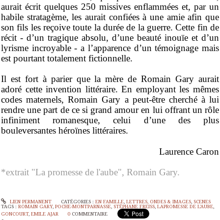
aurait écrit quelques 250 missives enflammées et, par un
habile stratagème, les aurait confiées à une amie afin que
son fils les reçoive toute la durée de la guerre. Cette fin de
récit - d’un tragique absolu, d’une beauté inouïe et d’un
lyrisme incroyable - a l’apparence d’un témoignage mais
est pourtant totalement fictionnelle.
Il est fort à parier que la mère de Romain Gary aurait
adoré cette invention littéraire. En employant les mêmes
codes maternels, Romain Gary a peut-être cherché à lui
rendre une part de ce si grand amour en lui offrant un rôle
infiniment romanesque, celui d’une des plus
bouleversantes héroïnes littéraires.
Laurence Caron
*extrait "La promesse de l'aube", Romain Gary.
LIEN PERMANENT
CATÉGORIES :
EN FAMILLE
,
LETTRES, ONDES & IMAGES
,
SCENES
TAGS :
ROMAIN GARY
,
POCHE-MONTPARNASSE
,
STÉPHANE FREISS
,
LAPROMESSE DE L'AUBE
,
GONCOURT
,
EMILE AJAR
0
COMMENTAIRE