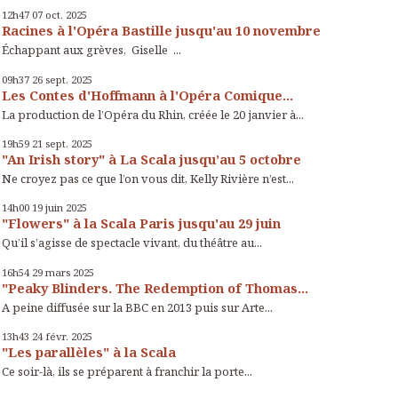
12h47
07
oct. 2025
Racines à l'Opéra Bastille jusqu'au 10 novembre
Échappant aux grèves, Giselle ...
09h37
26
sept. 2025
Les Contes d'Hoffmann à l'Opéra Comique...
La production de l’Opéra du Rhin, créée le 20 janvier à...
19h59
21
sept. 2025
"An Irish story" à La Scala jusqu’au 5 octobre
Ne croyez pas ce que l’on vous dit, Kelly Rivière n’est...
14h00
19
juin 2025
"Flowers" à la Scala Paris jusqu'au 29 juin
Qu’il s’agisse de spectacle vivant, du théâtre au...
16h54
29
mars 2025
"Peaky Blinders. The Redemption of Thomas...
A peine diffusée sur la BBC en 2013 puis sur Arte...
13h43
24
févr. 2025
"Les parallèles" à la Scala
Ce soir-là, ils se préparent à franchir la porte...