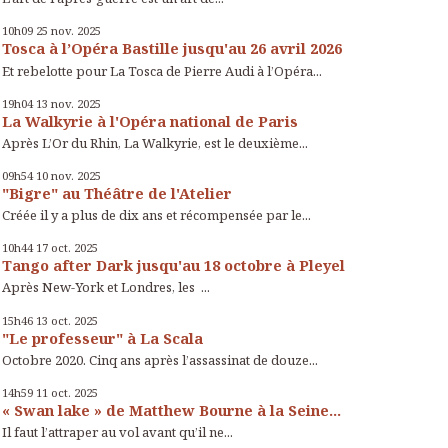
10h09
25
nov. 2025
Tosca à l’Opéra Bastille jusqu'au 26 avril 2026
Et rebelotte pour La Tosca de Pierre Audi à l’Opéra...
19h04
13
nov. 2025
La Walkyrie à l'Opéra national de Paris
Après L’Or du Rhin, La Walkyrie, est le deuxième...
09h54
10
nov. 2025
"Bigre" au Théâtre de l'Atelier
Créée il y a plus de dix ans et récompensée par le...
10h44
17
oct. 2025
Tango after Dark jusqu'au 18 octobre à Pleyel
Après New-York et Londres, les ...
15h46
13
oct. 2025
"Le professeur" à La Scala
Octobre 2020. Cinq ans après l’assassinat de douze...
14h59
11
oct. 2025
« Swan lake » de Matthew Bourne à la Seine...
Il faut l’attraper au vol avant qu’il ne...