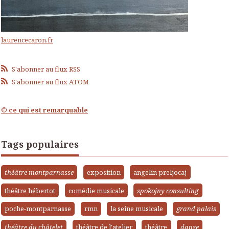
laurencecaron.fr
S'abonner au flux RSS
S'abonner au flux ATOM
© ce qui est remarquable
Tags populaires
théâtre montparnasse
exposition
angelin preljocaj
théâtre hébertot
comédie musicale
spokojny consulting
poche-montparnasse
rmn
la seine musicale
grand palais
théâtre du châtelet
théâtre de l'atelier
théâtre
danse