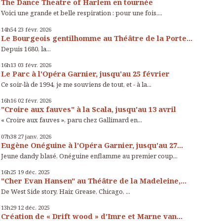
The Dance Theatre of Harlem en tournée
Voici une grande et belle respiration : pour une fois,...
14h54
23
févr. 2026
Le Bourgeois gentilhomme au Théâtre de la Porte...
Depuis 1680, la...
16h13
03
févr. 2026
Le Parc à l'Opéra Garnier, jusqu'au 25 février
Ce soir-là de 1994, je me souviens de tout, et - à la...
16h16
02
févr. 2026
"Croire aux fauves" à la Scala, jusqu'au 13 avril
« Croire aux fauves », paru chez Gallimard en...
07h38
27
janv. 2026
Eugène Onéguine à l'Opéra Garnier, jusqu'au 27...
Jeune dandy blasé, Onéguine enflamme au premier coup...
16h25
19
déc. 2025
"Cher Evan Hansen" au Théâtre de la Madeleine,...
De West Side story, Hair, Grease, Chicago, ...
13h29
12
déc. 2025
Création de « Drift wood » d'Imre et Marne van...