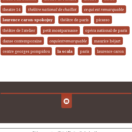
theatre 14
théâtre national de chaillot
ce qui est remarquable
laurence caron-spokojny
théâtre de paris
picasso
théâtre de l’atelier
petit montparnasse
opéra national de paris
danse contemporaine
cequiestremarquable
maurice béjart
centre georges pompidou
la scala
paris
laurence caron