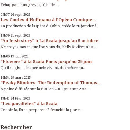
Échappant aux grèves, Giselle ...
09h37
26
sept. 2025
Les Contes d'Hoffmann à l'Opéra Comique...
La production de l’Opéra du Rhin, créée le 20 janvier à...
19h59
21
sept. 2025
"An Irish story" à La Scala jusqu’au 5 octobre
Ne croyez pas ce que l’on vous dit, Kelly Rivière n’est...
14h00
19
juin 2025
"Flowers" à la Scala Paris jusqu'au 29 juin
Qu’il s’agisse de spectacle vivant, du théâtre au...
16h54
29
mars 2025
"Peaky Blinders. The Redemption of Thomas...
A peine diffusée sur la BBC en 2013 puis sur Arte...
13h43
24
févr. 2025
"Les parallèles" à la Scala
Ce soir-là, ils se préparent à franchir la porte...
Rechercher