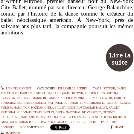
d’Arthur Mitchell, premier danseur noir du New-York
City Ballet, nommé par son directeur George Balanchine,
connu par l’histoire de la danse comme le créateur du
ballet néoclassique américain. À New-York, près de
soixante ans plus tard, la compagnie poursuit les mêmes
ambitions.
Lire la
suite
LIEN PERMANENT
CATÉGORIES :
EN FAMILLE
,
SCENES
TAGS :
RETURN
,
DANCE
THEATER OF HARLEM
,
ROBERT GARLAND
,
JAMES BROWN
,
ALFRED ELLIS
,
ARETHA
FRANKLIN
,
CAROLYN FRANKLIN
,
PAMELA ALLEN-CUMMINGS
,
ROMA FLOWERS
,
ROBERT
BONDARA
,
RADIOHEAD
,
BALLET NATIONAL POLONAIS YUKA EBIHARA ET KRISTOF SZABO
,
MELISSA HAMILTON
,
POZNAN OPERA BALLET
,
WEST AUSTRALIAN BALLET
,
BALLET
NATIONAL POLONAIS
,
TEATR WIELKI
,
OPÉRA NATIONAL DE VARSOVIE
,
GEORGE
BALANCHINE
,
GAETANO DONIZETTI
,
KATY A. FREEMAN
,
ANDREA SALA
,
KYRA NICHOLS
GRAY
,
JOHN TARAS
,
IGOR STRAVINSKY
,
GEOFFREY HOLDER
,
FIREBIRD
,
PALAIS DES
CONGRÈS
0
COMMENTAIRE
SHARE
IMPRIMER