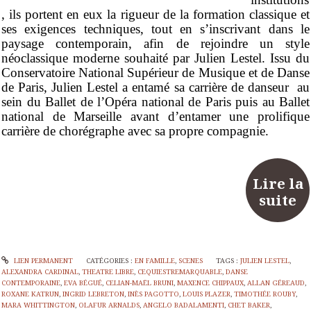
, ils portent en eux la rigueur de la formation classique et
ses exigences techniques, tout en s’inscrivant dans le
paysage contemporain, afin de rejoindre un style
néoclassique moderne souhaité par Julien Lestel. Issu du
Conservatoire National Supérieur de Musique et de Danse
de Paris, Julien Lestel a entamé sa carrière de danseur au
sein du Ballet de l’Opéra national de Paris puis au Ballet
national de Marseille avant d’entamer une prolifique
carrière de chorégraphe avec sa propre compagnie.
Lire la
suite
LIEN PERMANENT
CATÉGORIES :
EN FAMILLE
,
SCENES
TAGS :
JULIEN LESTEL
,
ALEXANDRA CARDINAL
,
THEATRE LIBRE
,
CEQUIESTREMARQUABLE
,
DANSE
CONTEMPORAINE
,
EVA BÉGUÉ
,
CELIAN-MAËL BRUNI
,
MAXENCE CHIPPAUX
,
ALLAN GÉREAUD
,
ROXANE KATRUN
,
INGRID LEBRETON
,
INÈS PAGOTTO
,
LOUIS PLAZER
,
TIMOTHÉE ROUBY
,
MARA WHITTINGTON
,
OLAFUR ARNALDS
,
ANGELO BADALAMENTI
,
CHET BAKER
,