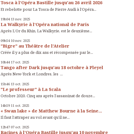
Tosca à l’Opéra Bastille jusqu'au 26 avril 2026
Et rebelotte pour La Tosca de Pierre Audi à l’Opéra...
19h04
13
nov. 2025
La Walkyrie à l'Opéra national de Paris
Après L’Or du Rhin, La Walkyrie, est le deuxième...
09h54
10
nov. 2025
"Bigre" au Théâtre de l'Atelier
Créée il y a plus de dix ans et récompensée par le...
10h44
17
oct. 2025
Tango after Dark jusqu'au 18 octobre à Pleyel
Après New-York et Londres, les ...
15h46
13
oct. 2025
"Le professeur" à La Scala
Octobre 2020. Cinq ans après l’assassinat de douze...
14h59
11
oct. 2025
« Swan lake » de Matthew Bourne à la Seine...
Il faut l’attraper au vol avant qu’il ne...
12h47
07
oct. 2025
Racines à l'Opéra Bastille jusqu'au 10 novembre