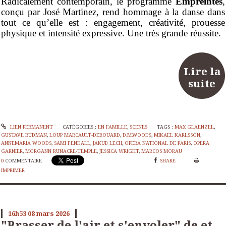
Radicalement contemporain, le programme
Empreintes
,
conçu par José Martinez, rend hommage à la danse dans
tout ce qu’elle est : engagement, créativité, prouesse
physique et intensité expressive. Une très grande réussite.
Lire la
suite
LIEN PERMANENT
CATÉGORIES :
EN FAMILLE
,
SCENES
TAGS :
MAX GLAENZEL
,
GUSTAVE RUDMAN
,
LOUP MARCAULT-DEROUARD
,
D.M.WOODS
,
MIKAEL KARLSSON
,
ANNEMARIA WOODS
,
SAMI FENDALL
,
JAKUB LECH
,
OPERA NATIONAL DE PARIS
,
OPERA
GARNIER
,
MORGANN RUNACRE-TEMPLE
,
JESSICA WRIGHT
,
MARCOS MORAU
0
COMMENTAIRE
SHARE
IMPRIMER
16h53
08
mars 2026
"Brasser de l'air et s'envoler" de et