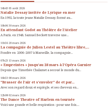
14h43
05
août 2026
Natalie Dessay invitée de Lyrique en mer
En 1992, la toute jeune Natalie Dessay, formé au...
10h06
30
mars 2026
En attendant Godot au Théâtre de l'Atelier
A Paris, en 1948, Samuel Beckett traverse une...
11h56
20
mars 2026
La compagnie de Julien Lestel au Théâtre libre,...
Fondée en 2006–2007 à Marseille, la compagnie...
07h23
13
mars 2026
« Empreintes » jusqu’au 28 mars à l’Opéra Garnier
Depuis que Timothée Chalamet a secoué le monde du...
16h53
08
mars 2026
"Brasser de l'air et s'envoler" de et par...
Avec son regard doux et espiègle, et ses cheveux en...
12h08
02
mars 2026
The Dance Theatre of Harlem en tournée
Voici une grande et belle respiration : pour une fois,...