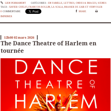
LIEN PERMANENT
CATÉGORIES :
EN FAMILLE
,
LETTRES, ONDES & IMAGES
,
SCENES
TAGS :
XAVIER GUELFI
,
FRANCOIS ROLLIN
,
LA SCALA
,
BRASSER DE L’AIR ET S’ENVOLER
0
COMMENTAIRE
SHARE
IMPRIMER
12h08
02
mars 2026
The Dance Theatre of Harlem en
tournée