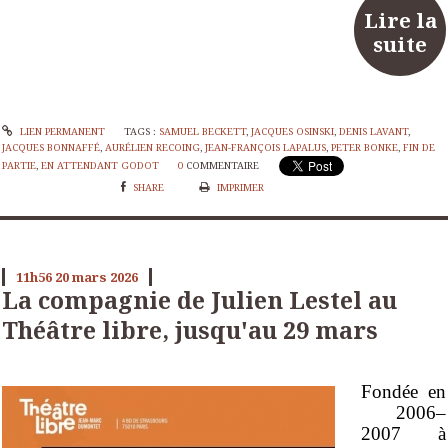
Lire la
suite
LIEN PERMANENT
TAGS :
SAMUEL BECKETT
,
JACQUES OSINSKI
,
DENIS LAVANT
,
JACQUES BONNAFFÉ
,
AURÉLIEN RECOING
,
JEAN-FRANÇOIS LAPALUS
,
PETER BONKE
,
FIN DE
PARTIE
,
EN ATTENDANT GODOT
0
COMMENTAIRE
SHARE
IMPRIMER
11h56
20
mars 2026
La compagnie de Julien Lestel au
Théâtre libre, jusqu'au 29 mars
Fondée en
2006–
2007 à