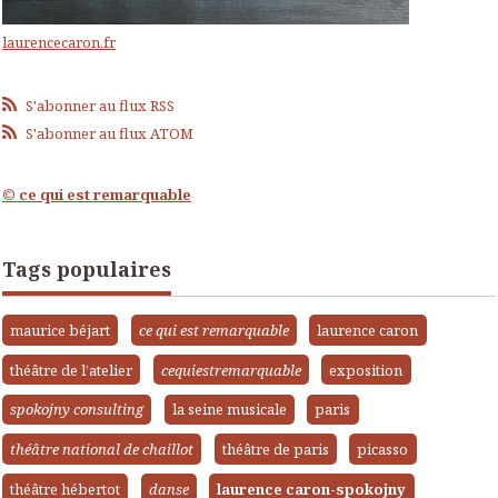
laurencecaron.fr
S'abonner au flux RSS
S'abonner au flux ATOM
© ce qui est remarquable
Tags populaires
maurice béjart
ce qui est remarquable
laurence caron
théâtre de l’atelier
cequiestremarquable
exposition
spokojny consulting
la seine musicale
paris
théâtre national de chaillot
théâtre de paris
picasso
théâtre hébertot
danse
laurence caron-spokojny