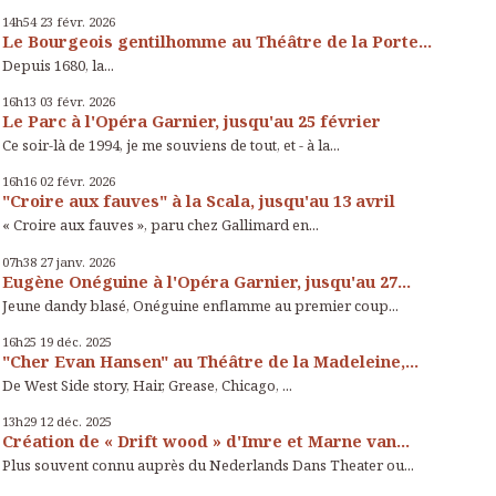
14h54
23
févr. 2026
Le Bourgeois gentilhomme au Théâtre de la Porte...
Depuis 1680, la...
16h13
03
févr. 2026
Le Parc à l'Opéra Garnier, jusqu'au 25 février
Ce soir-là de 1994, je me souviens de tout, et - à la...
16h16
02
févr. 2026
"Croire aux fauves" à la Scala, jusqu'au 13 avril
« Croire aux fauves », paru chez Gallimard en...
07h38
27
janv. 2026
Eugène Onéguine à l'Opéra Garnier, jusqu'au 27...
Jeune dandy blasé, Onéguine enflamme au premier coup...
16h25
19
déc. 2025
"Cher Evan Hansen" au Théâtre de la Madeleine,...
De West Side story, Hair, Grease, Chicago, ...
13h29
12
déc. 2025
Création de « Drift wood » d'Imre et Marne van...
Plus souvent connu auprès du Nederlands Dans Theater ou...