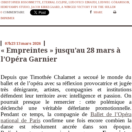
CHRISTOPHER BISSONNETTE
,
ETERNAL ECLIPSE
,
LUDOVICO EINAUDI
,
LUDWIG GÖRANSSON
,
HENDYAMPS STUDIO
,
JACOB KIRKEGAARD
,
A WINGED VICTORY FOR THE SULLEN
0
COMMENTAIRE
SHARE
IMPRIMER
07h23
13
mars 2026
« Empreintes » jusqu’au 28 mars à
l’Opéra Garnier
Depuis que Timothée Chalamet a secoué le monde du
ballet et de l’opéra avec sa réflexion provocatrice et jugée
très dénigrante, artistes, compagnies et institutions
défendent leur territoire avec intelligence et passion. On
pourrait presque le remercier : cette polémique a
déclenché une véritable déferlante promotionnelle.
Pendant ce temps, la compagnie de
Ballet de l’Opéra
national de Paris
confirme une fois encore combien la
danse est résolument ancrée dans son époque.