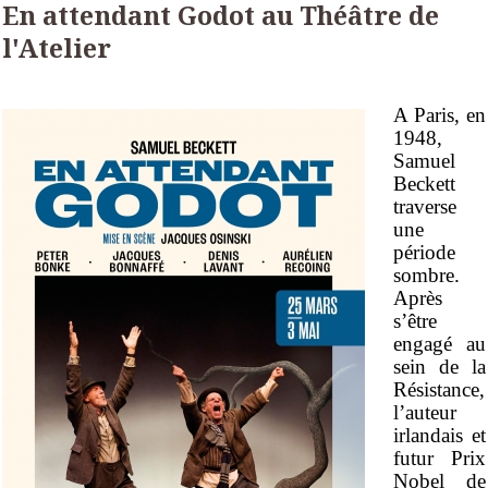
En attendant Godot au Théâtre de
l'Atelier
A Paris, en
1948,
Samuel
Beckett
traverse
une
période
sombre.
Après
s’être
engagé au
sein de la
Résistance,
l’auteur
irlandais et
futur Prix
Nobel de