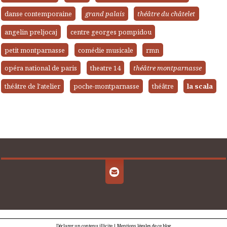
danse contemporaine
grand palais
théâtre du châtelet
angelin preljocaj
centre georges pompidou
petit montparnasse
comédie musicale
rmn
opéra national de paris
theatre 14
théâtre montparnasse
théâtre de l'atelier
poche-montparnasse
théâtre
la scala
Déclarer un contenu illicite
|
Mentions légales de ce blog