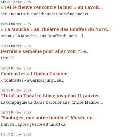
11h49
12
déc. 2025
« Tel le fleuve rencontre la mer » au Lavoir...
Seulement trois comédiens et une scène nue ; et...
15h54
08
déc. 2025
« La Mouche » au Théâtre des Bouffes du Nord...
Avant « La Mouche » aux Bouffes du nord , il...
09h34
08
déc. 2025
Dernière semaine pour aller voir "Le...
Lire ICI
09h53
05
déc. 2025
Contrastes à l'Opéra Garnier
« Contrastes » à Garnier jusqu’au...
09h32
05
déc. 2025
"Tutu" au Théâtre Libre jusqu'au 11 janvier
La compagnie de danse barcelonaise, Chicos Mambo,...
09h31
05
déc. 2025
"Soulages, une autre lumière" Musée du...
L’art de l’après-guerre est un art de...
10h09
25
nov. 2025