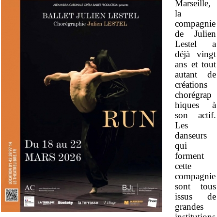
Marseille,
la
compagnie
de Julien
Lestel a
déjà vingt
ans et tout
autant de
créations
chorégrap
hiques à
son actif.
Les
danseurs
qui
forment
cette
compagnie
sont tous
issus de
grandes
institutions