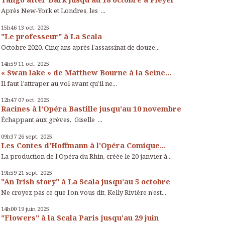
Après New-York et Londres, les ...
15h46
13
oct. 2025
"Le professeur" à La Scala
Octobre 2020. Cinq ans après l’assassinat de douze...
14h59
11
oct. 2025
« Swan lake » de Matthew Bourne à la Seine...
Il faut l’attraper au vol avant qu’il ne...
12h47
07
oct. 2025
Racines à l'Opéra Bastille jusqu'au 10 novembre
Échappant aux grèves, Giselle ...
09h37
26
sept. 2025
Les Contes d'Hoffmann à l'Opéra Comique...
La production de l’Opéra du Rhin, créée le 20 janvier à...
19h59
21
sept. 2025
"An Irish story" à La Scala jusqu’au 5 octobre
Ne croyez pas ce que l’on vous dit, Kelly Rivière n’est...
14h00
19
juin 2025
"Flowers" à la Scala Paris jusqu'au 29 juin