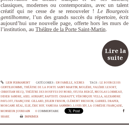
classiques, modernes ou contemporains, avec un talent
créatif qui ne cesse de se renouveler !
Le Bourgeois
gentilhomme
, l’un des grands succès du répertoire, écrit
aujourd’hui une nouvelle page, offerte hors les murs de
l’institution, au
Théâtre de la Porte Saint-Martin
.
Lire la
suite
LIEN PERMANENT
CATÉGORIES :
EN FAMILLE
,
SCENES
TAGS :
LE BOURGEOIS
GENTILHOMME
,
THÉÂTRE DE LA PORTE SAINT-MARTIN
,
MOLIÈRE
,
VALÉRIE LESORT
,
CHRISTIAN HECQ
,
THÉÂTRE DES BOUFFES DU NORD
,
SYLVIA BERGÉ
,
NICOLAS LORMEAU
,
DIDIER SANDRE
,
AXEL AURIANT
,
BAPTISTE CHABAUTY
,
VÉRONIQUE VELLA
,
ALEXANDRE
PAVLOFF
,
FRANÇOISE GILLARD
,
JULIEN FRISON
,
CLÉMENT BRESSON
,
GABRIEL DRAPER
,
MORGANE RÉAL
,
ELIE
,
ÉRIC RUF
,
VANESSA SANNINO
,
LOUIS XIV
,
LA COMÉDIE FRANÇAISE
,
MONSIEUR JOURDAIN
0
COMMENTAIRE
SHARE
IMPRIMER