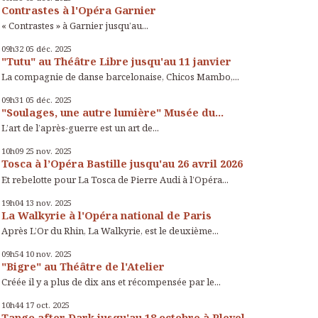
Contrastes à l'Opéra Garnier
« Contrastes » à Garnier jusqu’au...
09h32
05
déc. 2025
"Tutu" au Théâtre Libre jusqu'au 11 janvier
La compagnie de danse barcelonaise, Chicos Mambo,...
09h31
05
déc. 2025
"Soulages, une autre lumière" Musée du...
L’art de l’après-guerre est un art de...
10h09
25
nov. 2025
Tosca à l’Opéra Bastille jusqu'au 26 avril 2026
Et rebelotte pour La Tosca de Pierre Audi à l’Opéra...
19h04
13
nov. 2025
La Walkyrie à l'Opéra national de Paris
Après L’Or du Rhin, La Walkyrie, est le deuxième...
09h54
10
nov. 2025
"Bigre" au Théâtre de l'Atelier
Créée il y a plus de dix ans et récompensée par le...
10h44
17
oct. 2025
Tango after Dark jusqu'au 18 octobre à Pleyel