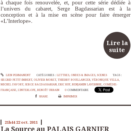
à chaque fois renouvelée, et, pour cette série dédiée à
l’univers du cabaret, Serge Bagdassarian est à la
conception et à la mise en scène pour faire émerger
«L’Interlope».
Lire la
suite
LIEN PERMANENT
CATÉGORIES :
LETTRES, ONDES & IMAGES
,
SCENES
TAGS :
SIEGRID PETIT-IMBERT
,
OLIVIER MORET
,
THIERRY BOULLANGER
,
VÉRONIQUE VELLA
,
MICHEL FAVORY
,
SERGE BAGDASSARIAN
,
ERIC RUF
,
BENJAMIN LAVERNHE
,
COMÉDIE-
FRANÇAISE
,
L'INTERLOPE
,
BENOÎT URBAIN
0
COMMENTAIRE
SHARE
IMPRIMER
21h44
22
oct. 2011
La Source au PALAIS GARNIER