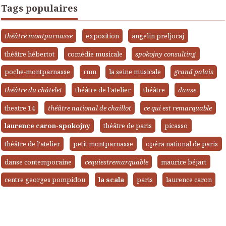
Tags populaires
théâtre montparnasse
exposition
angelin preljocaj
théâtre hébertot
comédie musicale
spokojny consulting
poche-montparnasse
rmn
la seine musicale
grand palais
théâtre du châtelet
théâtre de l'atelier
théâtre
danse
theatre 14
théâtre national de chaillot
ce qui est remarquable
laurence caron-spokojny
théâtre de paris
picasso
théâtre de l’atelier
petit montparnasse
opéra national de paris
danse contemporaine
cequiestremarquable
maurice béjart
centre georges pompidou
la scala
paris
laurence caron