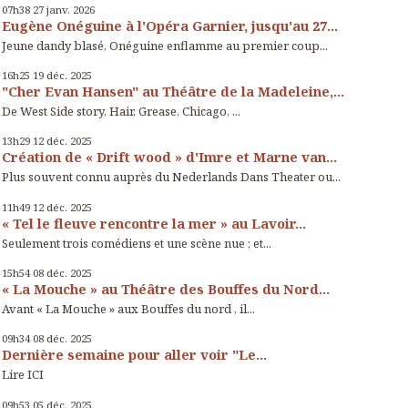
07h38
27
janv. 2026
Eugène Onéguine à l'Opéra Garnier, jusqu'au 27...
Jeune dandy blasé, Onéguine enflamme au premier coup...
16h25
19
déc. 2025
"Cher Evan Hansen" au Théâtre de la Madeleine,...
De West Side story, Hair, Grease, Chicago, ...
13h29
12
déc. 2025
Création de « Drift wood » d'Imre et Marne van...
Plus souvent connu auprès du Nederlands Dans Theater ou...
11h49
12
déc. 2025
« Tel le fleuve rencontre la mer » au Lavoir...
Seulement trois comédiens et une scène nue ; et...
15h54
08
déc. 2025
« La Mouche » au Théâtre des Bouffes du Nord...
Avant « La Mouche » aux Bouffes du nord , il...
09h34
08
déc. 2025
Dernière semaine pour aller voir "Le...
Lire ICI
09h53
05
déc. 2025