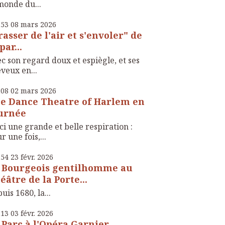
monde du...
h53
08
mars 2026
rasser de l'air et s'envoler" de
par...
c son regard doux et espiègle, et ses
veux en...
h08
02
mars 2026
e Dance Theatre of Harlem en
urnée
ci une grande et belle respiration :
r une fois,...
h54
23
févr. 2026
 Bourgeois gentilhomme au
éâtre de la Porte...
uis 1680, la...
h13
03
févr. 2026
 Parc à l'Opéra Garnier,