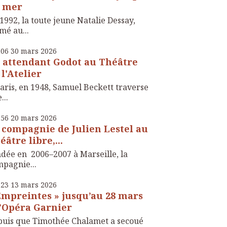
 mer
1992, la toute jeune Natalie Dessay,
mé au...
h06
30
mars 2026
 attendant Godot au Théâtre
 l'Atelier
aris, en 1948, Samuel Beckett traverse
...
h56
20
mars 2026
 compagnie de Julien Lestel au
éâtre libre,...
dée en 2006–2007 à Marseille, la
pagnie...
h23
13
mars 2026
Empreintes » jusqu’au 28 mars
l’Opéra Garnier
uis que Timothée Chalamet a secoué