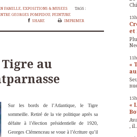
Chi
EN FAMILLE
,
EXPOSITIONS & MUSEES
TAGS :
ENTRE GEORGES POMPIDOU
,
PEINTURE
13
SHARE
IMPRIMER
Cr
et
Plu
Ned
11
 Tigre au
« 
au
tparnasse
Seu
nue 
15
« 
Sur les bords de l’Atlantique, le Tigre
Bo
sommeille. Retiré de la vie politique après sa
Ava
défaite à l’élection présidentielle de 1920,
, il.
Georges Clémenceau se voue à l’écriture qu’il