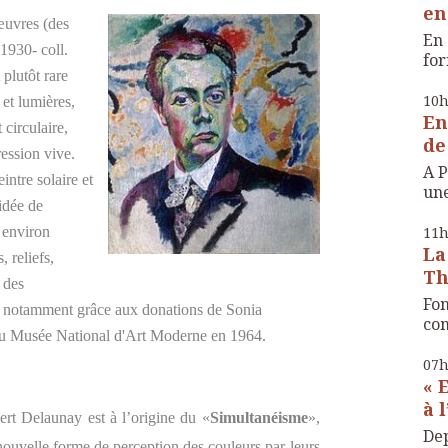
en
œuvres (des
En 
1930- coll.
for
 plutôt rare
10
 et lumières,
En
circulaire,
de
ression vive.
A P
ntre solaire et
une
 idée de
:
environ
11
La
 reliefs,
Th
 des
Fon
s notamment grâce aux donations de
Sonia
com
s au Musée National d'Art Moderne en 1964.
07
« 
à 
t Delaunay est à l’origine du «
Simultanéisme
»,
Dep
ouvelle forme de perception des couleurs par leurs