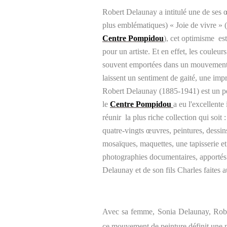
Robert Delaunay a intitulé une de ses 
plus emblématiques) « Joie de vivre » (
Centre Pompidou
), cet optimisme
est
pour un artiste. Et en effet, les couleurs
souvent emportées dans un mouvement 
laissent un sentiment de gaité, une imp
Robert Delaunay (1885-1941) est un pei
le
Centre Pompidou
a eu l'excellente
réunir
la plus riche collection qui soit 
quatre-vingts œuvres, peintures, dessins,
mosaïques, maquettes, une tapisserie et
photographies documentaires, apporté
Delaunay
et de son fils Charles faite
Avec sa femme, Sonia Delaunay, Rober
ce mouvement de peinture définit une n