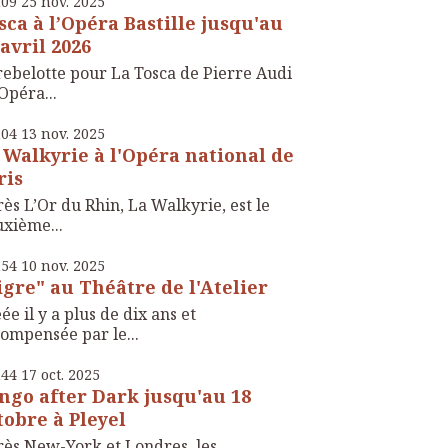
h09
25
nov. 2025
sca à l’Opéra Bastille jusqu'au
 avril 2026
rebelotte pour La Tosca de Pierre Audi
’Opéra...
h04
13
nov. 2025
 Walkyrie à l'Opéra national de
ris
ès L’Or du Rhin, La Walkyrie, est le
xième...
h54
10
nov. 2025
igre" au Théâtre de l'Atelier
ée il y a plus de dix ans et
ompensée par le...
h44
17
oct. 2025
ngo after Dark jusqu'au 18
tobre à Pleyel
ès New-York et Londres, les ...