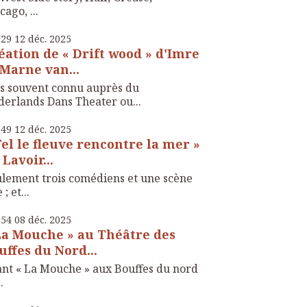
cago, ...
h29
12
déc. 2025
éation de « Drift wood » d'Imre
 Marne van...
s souvent connu auprès du
erlands Dans Theater ou...
h49
12
déc. 2025
Tel le fleuve rencontre la mer »
 Lavoir...
lement trois comédiens et une scène
; et...
h54
08
déc. 2025
La Mouche » au Théâtre des
uffes du Nord...
nt « La Mouche » aux Bouffes du nord
..