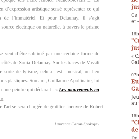
ju
n d’expression artistique sensé représenter ce qui
Ce 
on de l’immatériel. Et pour Delaunay, il s’agit
et -
e source électrique ou naturelle, à travers le prisme
16
"C
ju
se veut d’être sublimé par une certaine forme de
« C
Gal
 côtés de Sonia Delaunay. Sur les traces de Vassili
 sorte de lyrisme, celui-ci est musical, un lien
07
Eu
s arts plastiques. Son ami, Guillaume Apollinaire, lui
Ga
r une peintre qui déclarait : «
Les mouvements en
Je
»
,
au 
e l'art se sera chargée de gratifier l'oeuvre de Robert
16
"C
Laurence Caron-Spokojny
de
De 