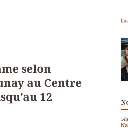
lau
hme selon
unay au Centre
squ’au 12
No
14
Na