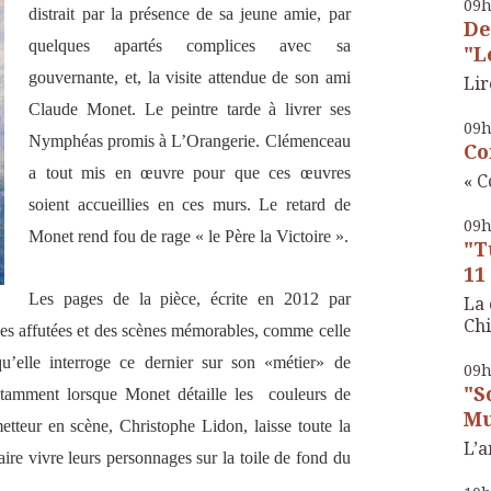
09
distrait par la présence de sa jeune amie, par
De
quelques apartés complices avec sa
"Le
gouvernante, et, la visite attendue de son ami
Lir
Claude Monet. Le peintre tarde à livrer ses
09
Nymphéas promis à L’Orangerie. Clémenceau
Co
a tout mis en œuvre pour que ces œuvres
« C
soient accueillies en ces murs. Le retard de
09
Monet rend fou de rage « le Père la Victoire ».
"T
11
Les pages de la pièce, écrite en 2012 par
La 
Chi
ques affutées et des scènes mémorables, comme celle
u’elle interroge ce dernier sur son «métier» de
09
"S
otamment lorsque Monet détaille les
couleurs de
Mu
etteur en scène, Christophe Lidon, laisse toute la
L’a
ire vivre leurs personnages sur la toile de fond du