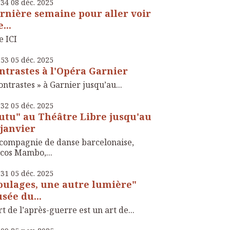
h34
08
déc. 2025
rnière semaine pour aller voir
...
e ICI
h53
05
déc. 2025
ntrastes à l'Opéra Garnier
ontrastes » à Garnier jusqu’au...
h32
05
déc. 2025
utu" au Théâtre Libre jusqu'au
 janvier
compagnie de danse barcelonaise,
cos Mambo,...
h31
05
déc. 2025
oulages, une autre lumière"
sée du...
rt de l’après-guerre est un art de...