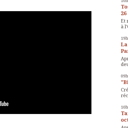
10
To
26
Et 
à l
19
La
Pa
Apr
deu
09
"B
Cré
réc
10
Ta
oc
Apr