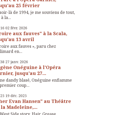
squ'au 25 février
soir-là de 1994, je me souviens de tout,
 à la...
h16
02
févr. 2026
roire aux fauves" à la Scala,
squ'au 13 avril
roire aux fauves », paru chez
limard en...
h38
27
janv. 2026
gène Onéguine à l'Opéra
rnier, jusqu'au 27...
une dandy blasé, Onéguine enflamme
premier coup...
h25
19
déc. 2025
her Evan Hansen" au Théâtre
 la Madeleine,...
West Side story, Hair, Grease,