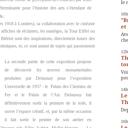
le 
éterminante pour l’histoire des arts s’étendant de
16
ode.
"B
en 1918 à Londres), sa collaboration avec le cinéaste
et 
s affiches de réclames, les manèges, la Tour Eiffel ou
Ave
Blériot sont des inspirations, directement issues des
che
istiques, et, ce sont autant de sujets qui passionnent
12
Th
La seconde partie de cette exposition propose
to
de découvrir les œuvres monumentales
Voi
pou
produites par Delaunay pour l’exposition
Universelle de 1937 : le
Palais des Chemins de
14
Le
Fer et le Palais de l’Air. Delaunay fait
Th
définitivement sortir la peinture de la toile, il
Dep
ouvre l’espace créatif, et, par la même occasion
il fait sortir le peintre de son atelier en
16
Le
’époque tels Félix Aublet, Mallet-Stevens,.... La